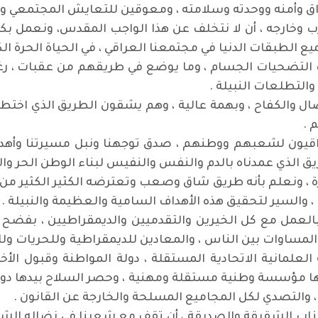
ق وأمنه ووحدته وسلامته ، ومعوقين للتعايش المجتمعي ولقي
 وخارجه ، أن لا نتخلف عن هذا الواجب المقدس، ونعمل بكل 
الطبقات الدنيا في مجتمعنا العراقي ، في الحياة الحرة الك
 التضحيات الجسام ، وما يوضع في طريقهم من عقبات ، رغ
التطلعات النبيلة .
 والكفاح ، وبهمة عالية ، وهم يشقون الطريق الذي اختطه 
 .
اقيون لشعبهم ووطنهم ، صدق توجهنا ونبل مسيرتنا وأهدا
ق الذي عمدناه بالدم والنفس والنفيس لبناء الوطن الحر و
 ونعلم بأنه طريق شاق وصعب وتعترضه الكثير الكثير من ا
، والسير لتحقيق هذه الأهداف السامية والعظيمة والنبيلة .
لعمل مع كل الخيرين والتقدميين والديمقراطيين ، بفضح و
لمساوات بين الناس ، والمعادين للديمقراطية وللحريات وللح
 العلمانية الاتحادية المستقلة ، دولة المواطنة وقبول الأ
ا مؤسسة وطنية مستقلة ومهنية ، وحصر السلاح بيدها دون غ
، والتصدي لكل المجاميع المسلحة والخارجة عن القانون .
لأحزاب الشقيقة والصديقة ، أن تقف مع شعبنا في نضاله الش