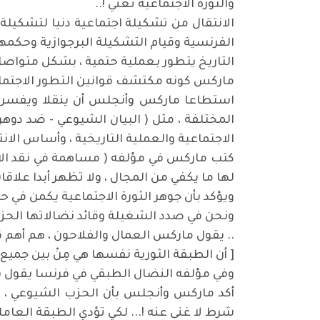
والثورة الاجتماعية تعني !..
الفرنسية وقيام التشكيلة البرجوازية وحكمها عام 89
التاريخ يتطور بعملية حتمية ، بشكل متواصل
ماركس كونه مكتشف قوانين التطور الاجتما
استطاعا ماركس وأنجلس أن ينقلا ويفسرا ا
المختلفة ، مثل ( البيان الشيوعي - ضد دوهرن
الاجتماعية والعملية التاريخية ، وأساس الان
كتب ماركس في مؤلفه ( مساهمة في نقد الاق
لها ما يكفي من المجال ، ولا تظهر أبدا علاق
ويؤكد بأن جوهر الثورة الاجتماعية يكمن في حل
ونحن في صدد الشغيلة وقائد نضالاتها الحزب
.. يقول ماركس العمال والفلاحون ، هم أهم ق
[ أن الطبقة الثورية نفسها هي مِنْ بين جميع أ
وفي مؤلفه النضال الطبقي في فرنسا يقول ( ال
أكد ماركس وأنجلس بأن الحزب الشيوعي ، هو
شرط لا غنى عنه !... لكي تؤدي الطبقة العاملة