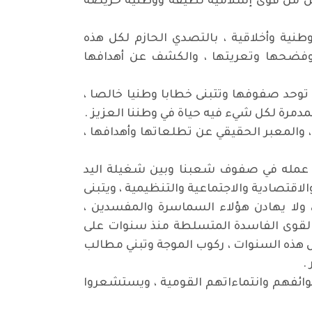
بعض من قوى إسلامية نظيفة ووطنية حريصة
نية وأخلاقية ، بالتصدي الحازم لكل هذه
وفضحها وتعريتها ، والكشف عن أهدافها
 توحد صفوفها وتتبنى خطابا وطنيا خالصا ،
مدمرة لكل شيء فيه حياة في وطننا العزيز .
 والمعبر الحقيقي عن تطلعاتها وأهدافها ،
ط عمله في صفوف شعبنا وبين شغيلة اليد
اقتصادية والاجتماعية والتنظيمية ، ويتبنى
ولا يهادن هؤلاء السماسرة والمفسدين ،
القوى الفاسدة المتسلطة منذ سنوات على
كل هذه السنوات ، ركوب الموجة وتبني مطالب
.
طوائفهم وانتماءاتهم القومية ، ويستشعروا