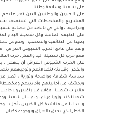
وتقع المسؤولية على عاتق القوى الديمقرا
على شعبنا وسلامة وطننا .
على الخيرين والوطنيين الذين تعز عليهم 
المشاريع والمخططات التي تستهدف شعبنا
ومراميها ، والتي هي بالضد من مصالح شعبنا 
على الطبقة العاملة وكل شغيلة اليد والفكر
بعيدا عن الطائفية والتعصب ، وتخوض نضالا ض
وتقع على عاتق الحزب الشيوعي العراقي ، مس
فهو حزب كل شغيلة اليد والفكر ، حزب الفلا
على الحزب الشيوعي العراقي أن ينهض ، ب
والفكر ، وقيادته لنضالاتهم وتوجيههم بتصعي
سياسة شفافة وواضحة وثورية ، تعبر عن أ
ويكشف عن أحابيلهم وأكاذيبهم ومخططاتهم
مقدرات شعبنا ، هؤلاء غير راغبين ولا جادين
شعبنا كذبا وزورا ورياء ، ولم ينال شعبنا وو
ولابد لنا من مناشدة كل الخيرين ، أحزاب و
الخطر الذي يحيق بالعراق وبوجوده ككيان .