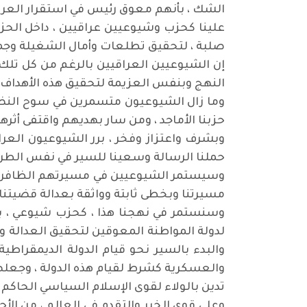
الشك ، بأنهم معوق رئيس في استقرار العرا
علينا كحزب وشيوعيين عراقيين ، داخل الحزب
صلبة ، لتحقيق تطلعات وأمال الشغيلة وجميع 
إن الشيوعيين العراقيين بالرغم من كل تلك
النهج وبنفس العزيمة لتحقيق هذه الأهداف و
وما زال الشيوعيون متسمرين في سوح النضال
حزبنا الأماجد ، ومن سار بهديهم واقتفى أثرهم
وبشرف واعتزاز وفخر ، برر الشيوعيون العر
حملنا الرسالة وسعينا للسير في نفس الطري
وسيستمر الشيوعيين في مسيرتهم الظافرة ،
مسيرتنا وبخطى ثابتة وواثقة بعدالة قضيتنا 
وسنستمر في نهجنا هذا ، كحزب شيوعي ، با
لدولة المواطنة المعوقين لتحقيق العدالة وا
والبدء بالسير نحو قيام الدولة الديمقراطية
والعسكرية كشرط لقيام هذه الدولة ، وجعله
تدين بالولاء لقوى الإسلام السياسي الحاكم 
وعلى قوى الخير والتقدم في العالم ، من ا