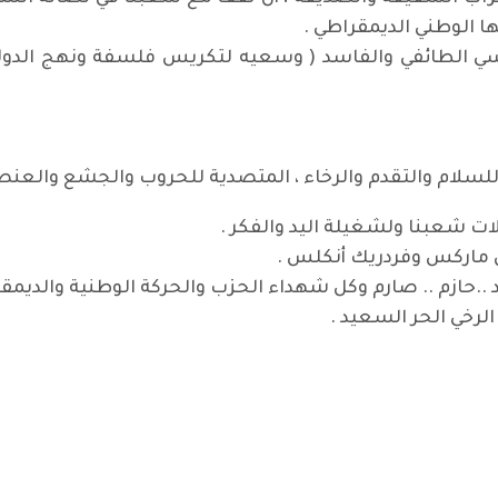
ا الوطني الديمقراطي .
 الطائفي والفاسد ( وسعيه لتكريس فلسفة ونهج الدولة ا
ة للسلام والتقدم والرخاء ، المتصدية للحروب والجشع والعنص
ات شعبنا ولشغيلة اليد والفكر .
ل ماركس وفردريك أنكلس .
.حازم .. صارم وكل شهداء الحزب والحركة الوطنية والديمقرا
لرخي الحر السعيد .
ار وسط صمت المسؤولين