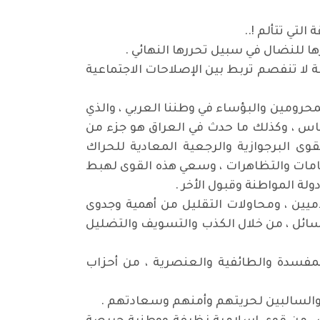
لتي تتألم !..
زها للنضال في سبيل تحررها النهائي .
 الأممية البارزة الدكتورة روزا لوكسن بيرغ- 1870 - 1919 م .. [ هناك صلة لا تنفصم تربط بين الإصلاحات الاجتماعية
 المسحوقين والمحرومين والبؤساء في وطننا العربي ، والذي
اس ، وكذلك ما حدث في العراق هو جزء من
ى البرجوازية والرجعية المعادية للحراك
صامات والتظاهرات ، وسعي هذه القوى لهبط
ولة المواطنة وقبول الأخر .
يين ، ومحاولات التقليل من أهمية وجدوى
لوسائل ، من خلال الكذب والتسويف والتضليل
لمفسدة والطائفية والعنصرية ، من أحزاب
 والسالبين لحريتهم وأمنهم وسعادتهم .