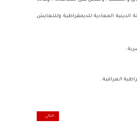
لدينية المعادية للديمقراطية وللتعايش
رية .
طية العراقية .
المقال التالي: تكثيف حلم الامتحان
التالي