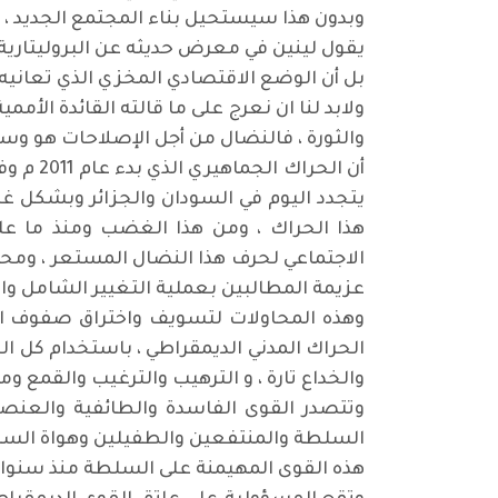
وبدون هذا سيستحيل بناء المجتمع الجديد ، م
يقول لينين في معرض حديثه عن البروليتارية [
بل أن الوضع الاقتصادي المخزي الذي تعانيه ال
والثورة ، فالنضال من أجل الإصلاحات هو وسيلة
أن الح
يتجدد اليوم في السودان والجزائر وبشكل 
هذا الحراك ، ومن هذا الغضب ومنذ ما على
الاجتماعي لحرف هذا النضال المستعر ، ومح
عزيمة المطالبين بعملية التغيير الشامل والكا
وهذه المحاولات لتسويف واختراق صفوف الم
الحراك المدني الديمقراطي ، باستخدام كل ال
والخداع تارة ، و الترهيب والترغيب والقمع وم
وتتصدر القوى الفاسدة والطائفية والعنصر
السلطة والمنتفعين والطفيلين وهواة السي
هذه القوى المهيمنة على السلطة منذ سنوات