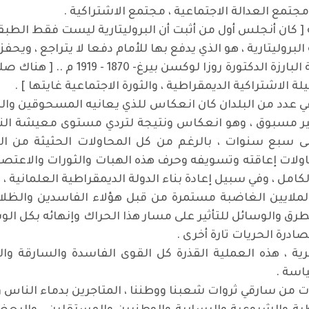
جتمع العدالة الاجتماعية ، مجتمع الاشتراكية .
 كان أنجلس أول من أثبت أن البروليتارية ليست فقط الطبقة ا
بروليتارية ، هو الذي يدفع بها للأمام دفعا لا يتراجع ، ويحف
ولابد لنا ان نعرج على ما قالته القائدة
 الاشتراكية الديمقراطية ، والثورة الاجتماعية غايتها ] .
راك الجماهيري الذي بدء عام 2011 م وفي عدد من البلدان كان انعكاس للذي يعانيه
غير مسبوق ، وهو انعكاس ونتيجة لتردي مستوى معيشة الن
 سبع سنوات ، بالرغم من كل المحاولات الحثيثة من القو
اولات إعاقته وتسويفه وحرف هذه الهبات والثورات والاعت
مل ، وفي سبيل إعادة بناء الدولة الديمقراطية العلمانية ، د
لايين الغاضبة مستمرة من قبل هؤلاء الفاسدين والظلام
طرق والوسائل للتأثير على مسار هذا الحراك وإنهائه بكل ا
صادرة الحريات تارة أخرى .
ية ، هذه العملية القذرة كل القوى الفاسدة والسارقة وا
اسة .
 من سارقي ثروات شعبنا ووطننا ، المتاجرين بدماء الناس