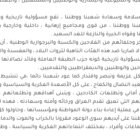
طية والشيوعية واليسارية والوطنيين والمستقلين ، وال
سلامة وسعادة شعبنا ووطننا ، تقع مسؤولية تاريخية ووط
 ووطننا ، من قوى ومجاميع إرهابية ، داخلية وخارجية 
وقواه الخيرة والنازعة للغد السعيد .
 وحلفائهم من الفلاحين والكسبة والبرجوازية الوطنية ، أن
اريا ضد هذه الفئات الناهبة لثروات البلاد ، والمفسدة وال
ؤولية تاريخية كونه حزب الطبقة العاملة وقائد نضالاتها ،
حين والوطنيين والديمقراطيين والتقدميين .
كل عزيمة وتبصر واقتدار كما عود شعبنا دائما ،في تنشي
د النضال والكفاح ، على كل الأصعدة الفكرية والسياسية وال
ماني وتطلعات الكادحين ، ويتبنى أهدافهم وتطلعاتهم ، 
 التي تعيق تقدم العراق ورخائه وأمنه وسعادته ، فهذه 
 في عملية إعادة بناء دولة المواطنة ومؤسساتها ، وحاولوا 
طننا على أيديهم سوى الوعود مقرونا بالخراب والموت والدمار 
جماعات وأفراد ، بمختلف انتماءاتهم الفكرية والسياسة ، و