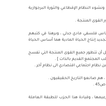
شكيلة اجتماعية دنيا لتشكيلة أرقى !... مثل ما حدث في ثورة العبيد في روما عام 73 -71 ق.م ونشوء النظام الإقطاعي والثورة البرجوازية
القوى المنتجة .
ساس فلسفي مادي جدلي ، وبرهنا في كتبهم
جديد إنتاج الحياة المادية هما أساس الحياة
 أن تتطور جميع القوى المنتجة التي تفسح
ب المجتمع القديم بالذات ] .
 من نظام اجتماعي اقتصادي الى نظام أخر .
 هم صانعو التاريخ الحقيقيون .
4 .
يمها ، وقيادة هذا الحزب للطبقة العاملة