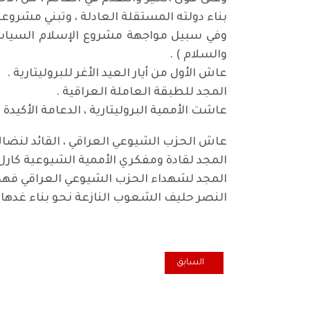
بناء دولته المستقلة العادلة ، وتبني مشروعه
وفي سبيل مواجهة مشروع الإسلام السياسي
والسلام ) .
عاش الأول من أيار العيد الأغر للبروليتارية .
المجد للطبقة العاملة العراقية .
عاشت الأممية البروليتارية ، الدعامة الأكيد
عاش الحزب الشيوعي العراقي ، القائد لنضال
المجد لقادة ومفكري الأممية الشيوعية كار
المجد لشهداء الحزب الشيوعي العراقي فهد .
النصر حليف الشعوب النازعة نحو بناء غدها ا
المقال السابق: مسيحيو العراق وتراثهم مُهدد بالإندث
السابق