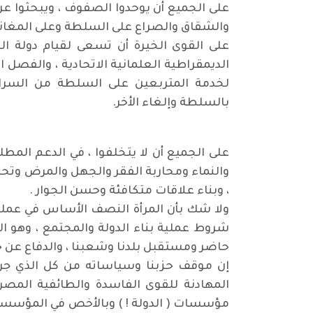
على الجميع أن يوحدوا الصفوف ، ويبحثوا عن 
والشقاق والصراع على السلطة وعلى المغانم 
على القوى الخيرة أن تسعى لقيام دولة العد
الديمقراطية العلمانية الاتحادية ، والفصل 
لخدمة المتربعين على السلطة من السراق
بالسلطة وإلغاء الأخر.
على الجميع أن لا يتخلفوا ، في الدعم المط
والنماء ومحاربة الفقر والجهل والمرض وتحر
، وبناء علاقات متكافئة وحسن الجوار .
ولا شك بأن المرأة النصف الأساس في عملية 
شروط عملية بناء الدولة والمجتمع ، وهو الر
حاضر ومستقبل بلدنا وشعبنا ، والدفاع عن ح
إن موقف حزبنا وسياساته من كل الذي جرى
المهادنة للقوى الفاسدة والطائفية المصر
مؤسسات ( الدولة ! ) وبالأخص في المؤسسة ال