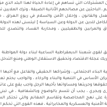
المشتركات التي تساهم في إعادة الحياة لهذا البلد الذي مزق
، الباحثين عن مصالحهم الأنانية الضيقة ، وترك الملايين 
ل والقانون ، وإحلال الأمن والسلام في ريوع العراق ، من
الكامل للدين عن الدولة وعن السياسة ] ليتسنى لهذه الدول
 والمرابين والطفيليين ، ومحاربة الفساد والتصدي للط
لق لقوى شعبنا الديمقراطية الساعية لبناء دولة المواطنة
يك عجلة الاقتصاد وتحقيق الاستقلال الوطني ومنع التدخل في
البناء الاجتماعي ، وإشراكها الحقيقي والفاعل مع أخيها ا
كن الأساس في التنمية والبناء والرخاء ، والواجب يحتم تعز
قوقها وحريتها ومساواتها بأخيها الرجل واجب يقع على عاتق
 ويجري ، يجب أن تتسم بالوضوح وبالشفافية ، في تبني 
ة على نهج المحاصصة وتقاسم المغانم والتي تحتكر السلط
أمنية والعسكرية والمخابراتية ، فهذه القوى التي تحكم الع