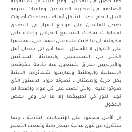
كما حصل في المدائن ، ومع غياب الإرادة القوية
الصادقة في محاربة الفاسدين ومافيات سرقة
المال العام بهذا الشكل أوذاك ، تصاعدت أصوات
بعض القائمين على مواقع القرار في التصدي
لمحاولات تفكيك المجتمع العراقي وإعادة تآخي
مكوناته إلى ما كانت عليه قبل نصف قرن ، مقتصرا
على الأقوال لا اﻷفعال ، مما أدى إلى فقدان أمل
الكثير من المسيحيين والصابئة المندائيين
والأيزيديين بعراق يتمتعون فيه بكافة حقوقهم
الإنسانية والوطنية ويمارسوا شعائرهم الدينية
بكل حرية وإطمئنان ، تصونه مواد الدستور الذي
صوتوا عليه ، والتي نصت على كل مواد واضحة لم
تجد النور في تطبيقها إلا ما ندر وفي بعض
الحقول.
إن ألأمل معقود على اﻹنتخابات القادمة ، وبما
ستفرزه من قوى مدنية ديمقراطية وضعت التغيير