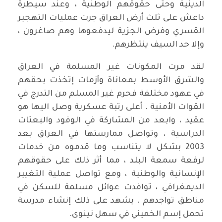
الدينية وحتى حقوقهم الوطنية ، وعند سيطرة
داعش على ثلث أرض العراق جرت عمليات التهجير
القسري وفرض الجزية ليدفعوها وهم صاغرون ،
وإلا حد السيف ينتظرهم.
لقد مرت المكونات غير المسلمة في العراق
والشرق الأوسط بمعاناة وأزمات إتخذت بحقهم
في عهود مختلفة فحرم غير المسلم من التدرج في
القوات الأمنية . أعلى رتبة عسكرية وصل اليها هو
عقيد ، وابعد من المشاركة في الوفود والبعثات
الدراسية ، وتواصل ممارستها في العراق بعد
2003 بشكل لا يتناسب وما قدموه من خدمات
لرفعة سمعة البلد ، مما أثر ذلك على حقوقهم
الإنسانية والوطنية ، ومع تواصل عملية التغيير
الديمغرافي ، توافدت عوائل مسلمة للسكن في
مناطق تواجدهم ، يشهد على ذلك إنشاء مدرسة
تحمل إسم الخميني في سهل نينوى.