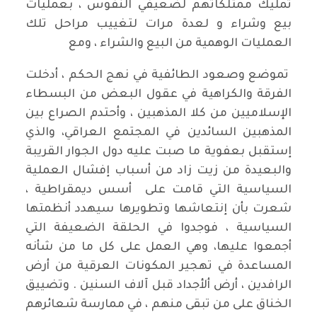
تمليك ممتلكاتهم لضعيفي النفوس ، بعمليات
بيع وشراء و لعدة مرات لتغييب مراحل تلك
العمليات الوهمية من البيع والشراء ، ومع
تموضع وصعود الطائفية في نهج الحكم ، أدخلت
الفرقة والكراهية في عقول البعض من البسطاء
الإسلاميين من كلا المذهبين ، وأحتدم الصراع بين
المذهبين السائدين في المجتمع العراقي، والذي
إستقبل بعفوية ما صبت عليه دول الجوار القريبة
والبعيدة من زيت زاد من أسباب إفشال العملية
السياسية التي قامت على أسس ديمقراطية ،
شعرت بأن إنتعاشها وتطويرها سيهدد أنظمتها
السياسية ، فوجدوا في الحلقة الضعيفة التي
أجمعوا عليها، وهي العمل على كل ما من شأنه
المساعدة في تهجير المكونات العرقية من أرض
الرافدين ، أرض ألأجداد قبل آلاف السنين . وتضييق
الخناق على من تبقى منهم ، في ممارسة شعائرهم