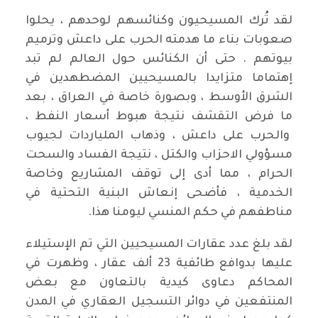
لقد تُرك المسيحيون وكنائسهم لوحدهم ، يحلوا
صعوبات بناء ما هدمته الحرب على داعش وترميم
بيوتهم . حتى أن الكنائس حول العالم لم تبد
إهتماما متزايدا بالمسيحيين المضطهدين في
الشرق الأوسط ، وبصورة خاصة في العراق ، بعد
ما فرض التقشف نتيجة هبوط أسعار النفط ،
والحرب على داعش ، وذهاب الملياردات لجيوب
مسؤولي الاحزاب والكتل ، نتيجة الفساد والسحت
الحرام ، مما أدى إلى توقف المشاريع وخاصة
الخدمية ، فأضحى إنعاش البنية التحتية في
مناطفهم في حكم المنسي ليومنا هذا.
لقد بلغ عدد عقارات المسيحيين التي تم الإستيلاء
عليها بدوافع طائفية 23 ألف عقار ، وظهرت في
المحاكم دعاوى كيدية بالتعاون مع بعض
المنتفعين في دوائر التسجيل العقاري في المدن