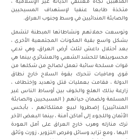
المذهبين تجاه معتنقي الديانة غير الإسلامية ،
متخذة طابعا عنفيا لإستهداف المسيحيين
والصابئة المندائيين في وسط وجنوب العراق.
وتوسعت حملاتهم ونشاطاتها المبطنة لتشمل
بشكل واسع بقية المكونات المجتمعية اﻷخرى ،
بعد أحتلال داعش لثلث أرض العراق، وهي تدعي
محسوبيتها للحشد الشعبي والعشائري بينما هي
قوات مسلحة سائبة تعمل لصالح من شكلها من
قوى ومافيات تتحرك بقوة السلاح خارج نطاق
الدولة ، فقامت بعمليات قتل وتهديد وإختطاف ،
زارعة بذلك الهلع والخوف بين أوساط الناس غير
المسلمة ولضمان حياتهم ( المسيحيين والصابئة
المندائيين) إضطروا لبيع ممتلكاتهم ، بأبخس
الأثمان واللجوء إلى أماكن آمنة ، بينما البعض الآخر
ترك منازله وهرب خارج العراق على أمل العودة
اليها ، ومع تزايد وسائل وفرص التزوير ، زورت وثائق