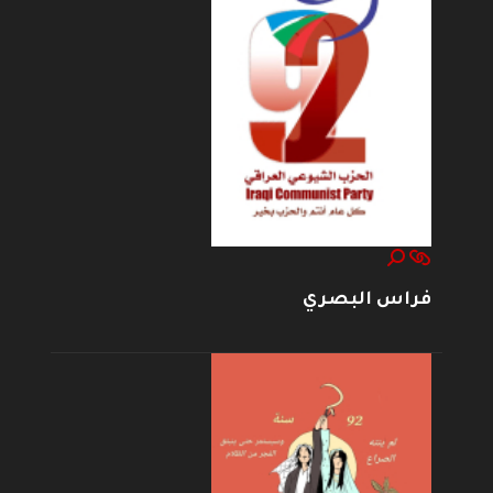
فراس البصري