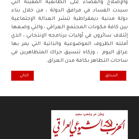
والإصلاح والقضاء على الطائفية المقيتة التي
سيدت الفساد في مرافق الدولة ، من خلال بناء
دولة مدنية ديمقراطية تنشر العدالة الإجتماعية
بين كافة مكونات المجتمع العراقي ، والتي وضعها
إئتلاف سائرون في أوليات برنامجه الإنتخابي ، الذي
أملته الظروف الموضوعية والذاتية التي يمر بها
عراق اليوم ، وزكاه تنسيق حراك المتظاهرين في
ساحات التظاهر بكافة مدن العراق.
المقال السابق: الوطن ينتخيك أيها الناخب العراقي لتصحيح اوضاعك الش
المقال التالي: رئاس
السابق
التالي