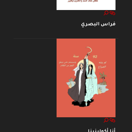
فراس البصري
أنا أكولينينا