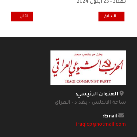
بغداد – 23 ايلول 2024
المقال السابق: المحرر السياسي لطريق الشعب: دروس انتفاضة تشرين ح
المقال التالي: ا
السابق
التالي
العنوان الرئيسي:
ساحة الاندلس - بغداد - العراق
Email:
iraqicp@hotmail.com