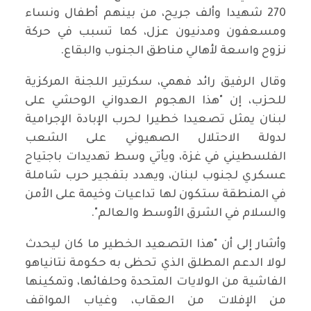
270 شهيدا وألف جريح، من بينهم أطفال ونساء
ومسعفون ومدنيون عزل، كما تسبب في حركة
نزوح واسعة لأهالي مناطق الجنوب والبقاع.
وقال الرفيق رائد فهمي، سكرتير اللجنة المركزية
للحزب، إن "هذا الهجوم العدواني الوحشي على
لبنان يمثل تصعيدا خطيرا لحرب الإبادة الإجرامية
لدولة الاحتلال الصهيوني على الشعب
الفلسطيني في غزة، ويأتي وسط تهديدات باجتياح
عسكري لجنوب لبنان، ويهدد بتفجير حرب شاملة
في المنطقة ستكون لها تداعيات وخيمة على الأمن
والسلام في الشرق الأوسط والعالم".
وأشار إلى أن "هذا التصعيد الخطير ما كان ليحدث
لولا الدعم المطلق الذي تحظى به حكومة نتانياهو
الفاشية من الولايات المتحدة وحلفائها، وتمكينها
من الإفلات من العقاب، وغياب المواقف