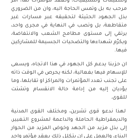
وتنظيمات وتنسيقيات، ولعقد مؤتمرات لها، أمر
مرحب به بل وتمس الحاجة اليه، وان من الضروري
بذل الجهود الحثيثة لتحقيقه عبر مسارات غير
متقاطعة، بل وتصب في النهاية في مجرى واحد،
يرتقي إلى مستوى مطامح الشعب والانتفاضة،
ويكرّم شهداءها والتضحيات الجسيمة للمشاركين
فيها.
ان حزبنا يدعم كل الجهود في هذا الاتجاه، ويسعى
للإسهام فيها بفعالية، لكنه يحرص في الوقت ذاته
على تجنب تعدد المؤتمرات والمراكز او تقابلها، وما
يؤديان إليه من إدامة حالة الانقسام وتشتت
للقوى.
لهذا ندعو قوى تشرين، ومختلف القوى المدنية
والديمقراطية الحاملة والداعمة لمشروع التغيير،
إلى بذل مزيد من الجهد وخوض المزيد من الحوار
البناء، والعمل على ان يتكلل ذلك بعقد مؤتمر واحد