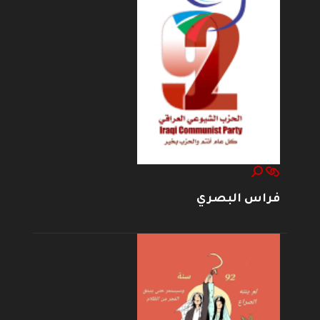
فراس البصري