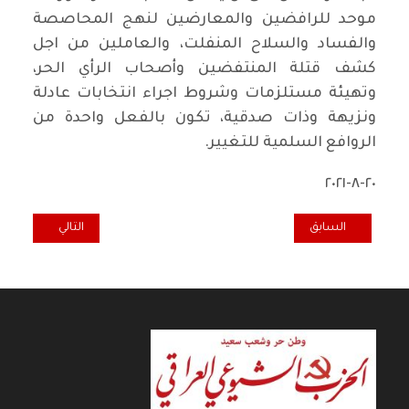
موحد للرافضين والمعارضين لنهج المحاصصة
والفساد والسلاح المنفلت، والعاملين من اجل
كشف قتلة المنتفضين وأصحاب الرأي الحر،
وتهيئة مستلزمات وشروط اجراء انتخابات عادلة
ونزيهة وذات صدقية، تكون بالفعل واحدة من
الروافع السلمية للتغيير.
٢٠-٨-٢٠٢١
المقال السابق: اعتداء آثم جبان على مقر حزبنا الشيوعي في النجف
المقال التالي: لق
السابق
التالي