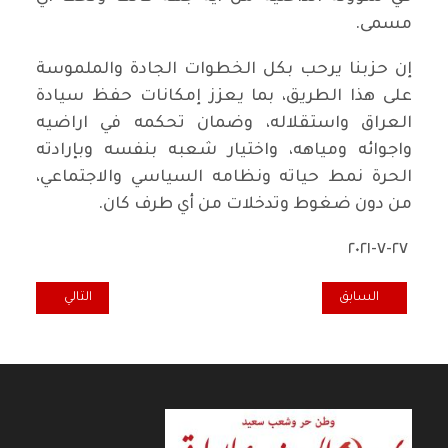
مسمى.
إن حزبنا يرحب بكل الخطوات الجادة والملموسة
على هذا الطريق، بما يعزز إمكانات حفظ سيادة
العراق واستقلاله، وضمان تحكمه في اراضيه
واجوائه ومياهه، واختيار شعبه بنفسه وبإرادته
الحرة نمط حياته ونظامه السياسي والاجتماعي،
من دون ضغوط وتدخلات من أي طرف كان.
٢٧-٧-٢٠٢١
المقال السابق: المركز الإعلامي للحزب الشيوعي العراقي: اقتحام قناة البغد
المقال التالي: ال
السابق
التالي