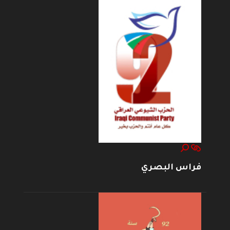
فراس البصري