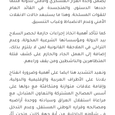
يضمن وحدة القرار العسكري والأمني للدولة مثلما
حددها الدستور، والمتجسدة في القائد العام
للقوات المسلحة. وهذا ما يستبعد حالات الانفلات
الأمني وعدم الانضباط وغياب التنسيق.
كما تتأكد أهمية اتخاذ إجراءات حازمة لحصر السلاح
بيد الدولة ومؤسساتها الشرعية المخولة، وعدم
التراخي في الملاحقة القانونية لمن لا يلتزم بذلك،
إضافة إلى العمل الجاد والحازم على كشف قتلة
المتظاهرين والناشطين ومن يقف وراءهم.
ونعيد التشديد هنا ايضا على أهمية وضرورة انفتاح
بلادنا على الأطراف العربية والإقليمية والدولية،
وإقامة علاقات متوازنة ومتكافئة مع دولها على
أسس المصالح المشتركة والتعاون المتبادل، مع
مراعاة استقلال العراق وسيادته ووحدة أراضيه
ومصالحه وقراره الوطني المستقل، وعدم التدخل
في شؤونه الداخلية من أية جهة كانت وتحت أيّ