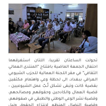
تحولت الساعتان تقريبا، اللتان استغرقهما
احتفال الجمعة الماضية بافتتاح “المنتدى العمالي
الثقافي” في مقر اللجنة العمالية للحزب الشيوعي
العراقي ببغداد، الى لحظة وعي واهتمام مكثفين
بقضية كانت وتبقى تشكل لُـبّ عمل الشيوعيين –
قضية العمال والكادحين وحقوقهم ومصالحهم،
وقضية نشر الوعي الوطني والطبقي في صفوفهم،
وقضية النضال المنظم لانتزاع الحقوق ونيل