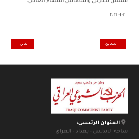
متمنين للجرحى والمصابين الشفاء العاجل.
٢١-١- ٢٠٢١
المقال السابق: الشيوعي العراقي يحيي المؤتمر الوطني الـ 13 للحزب الشيوعي الفيتنامي
المقال التالي: ال
السابق
التالي
العنوان الرئيسي:
ساحة الاندلس - بغداد - العراق