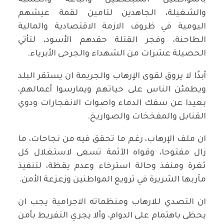
بالمواطنين المتبضعين والباعة والكسبة
والشغيلة، الجاهدين لتامين لقمة عيشهم
اليومية في ظروف الازمة الاقتصادية والمالية
الطاحنة، وفجر القتلة حقدهم الأسود، لتأتي
الحصيلة عشرات من الشهداء والجرحى الأبرياء.
أبدًا لا يروق لقوى الإرهاب والجريمة ان يستقر البلد
ويطمئن الناس على حياتهم ويمارسوا أعمالهم،
بعيدا عن سفك الدماء واصوات الانفجارات ودوي
القنابل والمفخخات والصواريخ.
ان ملف الإرهاب، رغم ما تحقق فيه من نجاحات، ما
زال مفتوحا، وقواه الآثمة تسعى لاستغلال كل
ثغرة ومنفذ وحالة استرخاء وعدم يقظة، لتنفيذ
مآربها الشريرة في ترويع المواطنين وزعزعة الأمن.
ان التصدي للارهاب ومنظماته الاجرامية يجب ان
يحظى باهتمام على الدوام، وألا يجري التفريط بأمن