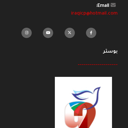
Email:
iraqicp@hotmail.com
بوستر
--------------------