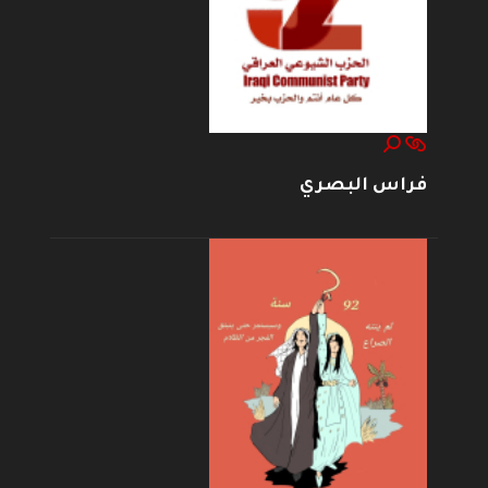
فراس البصري