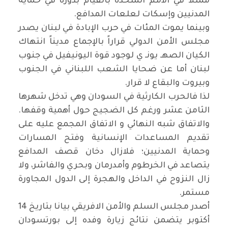
ممثلا في الأمم المتحدة بالقيام بدوره في حماية
المدنيين وإسكات لعلعات المدافع.
وبينما يموت المئات في حرب الإبادة في لبنان يصدر
مجلس الأمن الدولي قراراً بالإجماع مديناً انتهاك
الكيان الصهـ يونـ ي لوجود قوة اليونيفيل في جنوب
لبنان أما عن ضحايا الشعب اللبناني في الجنوب
وبيروت والبقاع لا قرار.
لذا فالحرب الكارثية في السودان وهي تدخل شهرها
الثامن عشر ورغم كل الضجيج حول أهمية وقفها.
والاتفاق شبه النهائي و الاتفاق المجمع عليه على
تقديم المساعدات الإنسانية وفتح المسارات
وحماية المدنيين؛ فلازال دخان قصف المدافع
يتصاعد في الخرطوم وأمدرمان وبحري والفاشر، ولا
زال النزوح في الداخل والهجرة إلى الدول المجاورة
مستمر.
أصدر مجلس السلم والأمن الافريقي بيانا بتاريخ 14
أكتوبر يتضمن نتائج زيارة وفده إلى بورتسودان