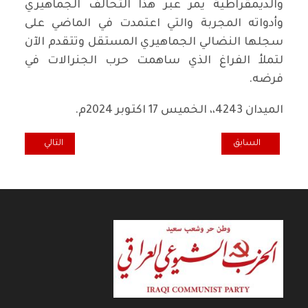
والديمقراطية يمر عبر هذا التحالف الجماهيري
وأدواته المجربة والتي اعتمدت في الماضي على
سجلها النضالي الجماهيري المستقل وتتقدم الآن
لتملأ الفراغ الذي ساهمت حرب الجنرالات في
فرضه.
الميدان 4243،، الخميس 17 اكتوبر 2024م.
المقال التالي: تحالف 188: لا لتعديل قانون الأحوال الشخصية وتفريق المجتمع طائف
المقال السابق: المنتدى العراقي لمنظمات حقوق الإنسان يدين و بشدة 
السابق
التالي