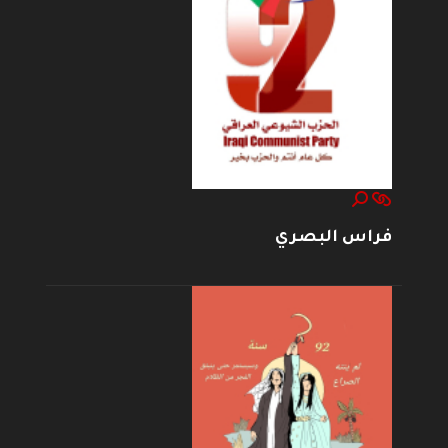
فراس البصري