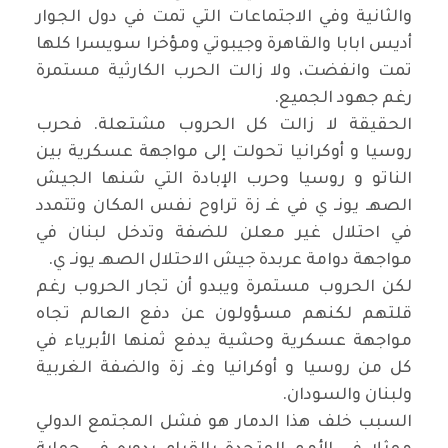
والثانية وفي الاجتماعات التي تمت في دول الجوار
أديس ابابا والقاهرة وجيبوتي ومؤخرا سويسرا كلها
تمت وانفضت، ولا زالت الحرب الكارثية مستمرة
رغم جهود الجميع.
الحقيقة لا زالت كل الحروب مشتعلة. فحرب
روسيا و أوكرانيا تحولت إلى مواجهة عسكرية بين
الناتو و روسيا وحرب الإبادة التي شنها الجيش
الصهـ يونـ ي في غـ زة تراوح نفس المكان وتتمدد
في احتلال غير معلن للضفة وتدخل لبنان في
مواجهة دوامة عربدة جيش الاحتلال الصهـ يونـ ي.
لكن الحروب مستمرة ويبدو أن تجار الحروب رغم
قلتهم لكنهم مسؤولون عن دفع العالم تجاه
مواجهة عسكرية وحشية يدفع ثمنها الأبرياء في
كل من روسيا و أوكرانيا وغـ زة والضفة الغربية
ولبنان والسودان.
السبب خلف هذا الدمار هو فشل المجتمع الدولي