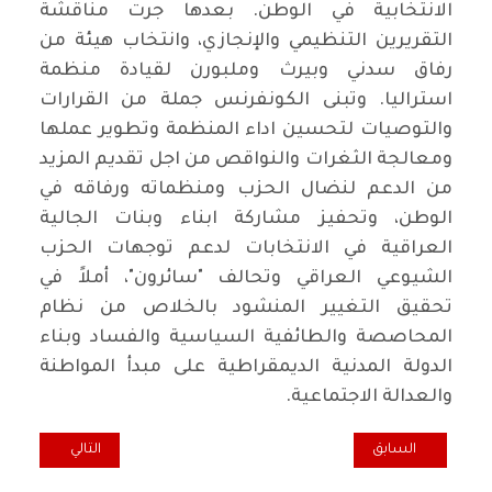
الانتخابية في الوطن. بعدها جرت مناقشة
التقريرين التنظيمي والإنجازي، وانتخاب هيئة من
رفاق سدني وبيرث وملبورن لقيادة منظمة
استراليا. وتبنى الكونفرنس جملة من القرارات
والتوصيات لتحسين اداء المنظمة وتطوير عملها
ومعالجة الثغرات والنواقص من اجل تقديم المزيد
من الدعم لنضال الحزب ومنظماته ورفاقه في
الوطن، وتحفيز مشاركة ابناء وبنات الجالية
العراقية في الانتخابات لدعم توجهات الحزب
الشيوعي العراقي وتحالف
"
سائرون"، أملاً في
تحقيق التغيير المنشود بالخلاص من نظام
المحاصصة والطائفية السياسية والفساد وبناء
الدولة المدنية الديمقراطية على مبدأ المواطنة
والعدالة الاجتماعية
.
المقال السابق: تبديد "نعمة " الثروة النفطية وتجريد الدولة العراقية من
المقال التالي: بي
السابق
التالي