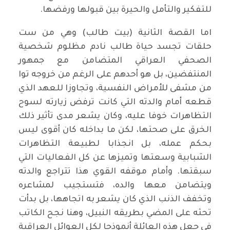
للتفكير والتأمل والحيرة بين قبولها ورفضها.
اما القصة الثانية (بيت طالب) وهي من ست
حلقات تجسد حياة طالب نادم مظلوم شخصية
الصحفي العراقي المتضامن مع جمهور
المنتفضين، بل هو أحدهم على الرغم من خروجه توا
من مشفى للأمراض النفسية، وتجاوزا للعهد الذي
قطعه أمام والدته التي كانت ترفض زيارته لسوح
التظاهرات خوفا عليه، وكان يشعر مدى تأثير ذلك
الخرق على صحتها، لكن ما بداخله كان أقوى ليس
بحكم عمله، بل انجذابا لطبيعة التظاهرات
الشبابية وسعتها وتميزها عن كل الفعاليات التي
سبقتها. وأمام موقفه القوي هذا تتراجع والدته
ويتضامن معها والده، فتستجيب لمشاعره
وتخفف الذنب الذي كان يشعر به اتجاهها، بل بدأت
تحثه على المضي بطريقه النبيل، وهنا نجح الكاتب
في جعل هذه العائلة أنموذجا لكل العوائل العراقية