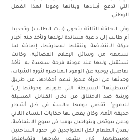
التي تدفع أبناءها وبناتها وقودا لهذا الفعل
الوطني.
وفي الحلقة الثالثة يتحول (بيت الطالب) وتحديدا
أم طالب إلى داعية مساندة لولدها وتأخذ منه أخبار
حركة الانتفاضة وتنقلها لمعارفها، إضافة لما
تسمعه من وسائل الإعلام الفضائية، وكانت
تستقبل ولدها عند عودته فرحة سعيدة به. تأخذ
تفاصيل يومية عن الوفود المناصرة لثورة الشباب،
وحدثها عن امرأة عجوز تدعم أحفادها، عن طريق
"بسطيتها" البسيطة. التي طورتها وحولتها إلى"
ورشة ضد الاختناق من دخان القنابل المسيلة
للدموع". تقضي يومها جالسة في ظل أشجار
حديقة الأمة. وكان يقص لها حكايات النساء اللاتي
ودعن بيوتهن ويتواجدن يوميا في سوح الانتفاضة،
يعدن الطعام لكل المتواجدين في حدود الساحتين
ووسطهما. كان يشعر بفرحها وتضامنها