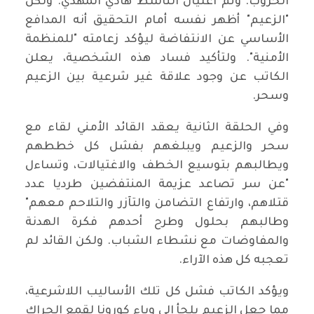
الحروب. وتم اغتيال الناشط هادي المهدي. ولكن
"الزعيم" أظهر نفسه أمام التحقيق أنه المدافع
الأساسي عن الانتفاضة ليؤكد زعامته "للمنظمة
الأمنية". ولتأكيد فساد هذه الشخصية، يعلن
الكاتب عن وجود علاقة غير شرعية بين الزعيم
وسحر.
وفي الحلقة الثانية يعقد القائد الأمني لقاء مع
سحر والزعيم ويبلغهم بفشل كل خططهم
ويطالبهم بتوسيع الخطف والاغتيالات، وتساءل
"عن سر تصاعد عزيمة المنتفضين طرديا عدد
قتلاهم، وارتفاع التضامن والتآزر والتلاحم معهم"
وطالبهم بحلول وطرح أحدهم فكرة الهدنة
والمفاوضات مع نشطاء الشباب. ولكن القائد لم
تعجبه كل هذه الآراء.
ويؤكد الكاتب فشل كل تلك الأساليب اللاشرعية،
مما جعل الزعيم يلجأ إلى وباء كورونا لقمع الحراك