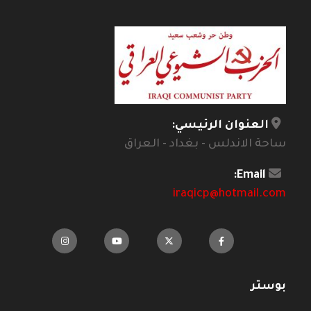
العنوان الرئيسي:
ساحة الاندلس - بغداد - العراق
Email:
iraqicp@hotmail.com
بوستر