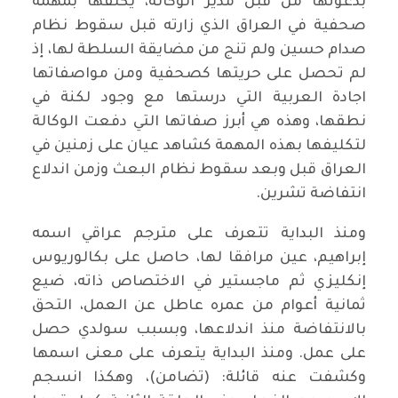
بدعوتها من قبل مدير الوكالة، يكلفها بمهمة
صحفية في العراق الذي زارته قبل سقوط نظام
صدام حسين ولم تنج من مضايقة السلطة لها، إذ
لم تحصل على حريتها كصحفية ومن مواصفاتها
اجادة العربية التي درستها مع وجود لكنة في
نطقها، وهذه هي أبرز صفاتها التي دفعت الوكالة
لتكليفها بهذه المهمة كشاهد عيان على زمنين في
العراق قبل وبعد سقوط نظام البعث وزمن اندلاع
انتفاضة تشرين.
ومنذ البداية تتعرف على مترجم عراقي اسمه
إبراهيم، عين مرافقا لها، حاصل على بكالوريوس
إنكليزي ثم ماجستير في الاختصاص ذاته، ضيع
ثمانية أعوام من عمره عاطل عن العمل، التحق
بالانتفاضة منذ اندلاعها، وبسبب سولدي حصل
على عمل. ومنذ البداية يتعرف على معنى اسمها
وكشفت عنه قائلة: (تضامن)، وهكذا انسجم