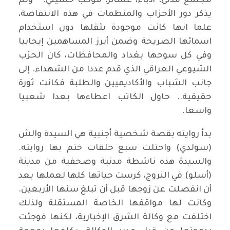
مجتمع مدني، أدباء، عشائر، موكب حسيني. " ولم
يذكر دور الأحزاب والمنظمات في هذه الانتفاضة،
علما انها كانت موجودة بثقلها دون استخدام
اسمائها الصريحة وضمن أبرز المساهمين إيجابيا
وفي كل سوحها بغداد والمحافظات، كان الحزب
الشيوعي العراقي الذي قدم عددا من الشهداء. إلى
جانب الشباب والأكاديميين والطلبة فكانت ثورة
حقيقية.. حاول الكاتب اعطاءها بعدا شعبيا
واسعا.
بدأ روايته بقصة شخصية أجنبية هي السيدة والش
(سولدي) واحتلت سبع حلقات ختم بها روايته.
والسيدة هذه ناشطة مدنية وصحفية من مدينة
(أسلو) في النروج، كرست حياتها كلها لعملها بعد
أن انفصلت عن زوجها قبل أن تبلغ سنها الأربعين.
وكانت لها مواقفها الخاصة المستقلة ولذلك
اختلفت مع وكالة الشرق الإخبارية، لكنها فوجئت