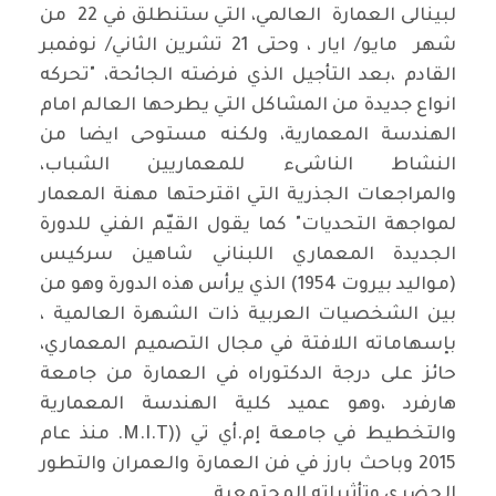
لبينالى العمارة العالمي، التي ستنطلق في 22 من
شهر مايو/ ايار ، وحتى 21 تشرين الثاني/ نوفمبر
القادم ،بعد التأجيل الذي فرضته الجائحة، "تحركه
انواع جديدة من المشاكل التي يطرحها العالم امام
الهندسة المعمارية، ولكنه مستوحى ايضا من
النشاط الناشىء للمعماريين الشباب،
والمراجعات الجذرية التي اقترحتها مهنة المعمار
لمواجهة التحديات" كما يقول القيّم الفني للدورة
الجديدة المعماري اللبناني شاهين سركيس
(مواليد بيروت 1954) الذي يرأس هذه الدورة وهو من
بين الشخصيات العربية ذات الشهرة العالمية ،
بإسهاماته اللافتة في مجال التصميم المعماري،
حائز على درجة الدكتوراه في العمارة من جامعة
هارفرد ،وهو عميد كلية الهندسة المعمارية
والتخطيط في جامعة إم.أي تي ((M.I.T. منذ عام
2015 وباحث بارز في فن العمارة والعمران والتطور
الحضري وتأثيراته المجتمعية.