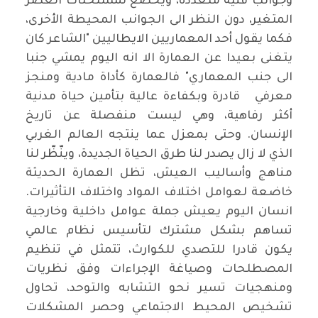
وجوانب فنية متعددة، ويخضع لمستحثات العصر
المتغير، دون النظر الى الجوانب المحيطة الأخرى،
فكما يقول أحد المعماريين الايطاليين "الشاعر كان
يتغنى بعيدا عن العمارة الا انه اليوم يمشي جنبا
الى جنب المعماري" فالعمارة كأداة مادية ومنجز
معرفي قادرة وبكفاءة عالية بتأمين حياة مدنية
أكثر رفاهية، وهي ليست منفصلة عن تاريخ
الإنسان. وحتى بمعزل عما ينتجه العالم الغربي
الذي لا زال يصدر لنا طرق الحياة الجديدة، وينّظّر لنا
مناهج وأساليب العيش، تظل العمارة الحديثة
خاضعة لعوامل اختلاف المواد واختلاف التأثيرات.
انسان اليوم يعيش جملة عوامل داخلية وخارجية
تساهم بشكل مشترك لتأسيس نظام عالمي
يكون قادرا للتصدي للكوارث، تتمثل في تنظيم
المصطلحات وصياغة الإجراءات وفق نظريات
ومنهجيات تسير نحو التشابه والتوحد، تحاول
تشخيص المحيط الاجتماعي وحصر المشكلات