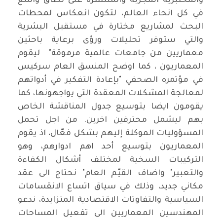
والمختبرية المجربة والمنتشرة على نطاق واسع
في كل انحاء العالم، لتكون انعكاس لمحطات
البحث لمشاريع مختارة في مستقبل البشرية
والتي ستوفر تحليلات ورؤى برعاية باحثين
معماريين من جامعات عالمية مرموقة" ليقوم
المعماريون ، كما اوضح المنسق العام سركيس
في مؤتمره الصحفي "بإعادة التفكير في أدواتهم
لمعالجة المشكلات المعقدة التي يواجهونها، كما
يقومون ايضا بتوسيع جدول المناقشة الخاص
بهم ليشمل محترفين اخرين. من اجل تحمل
المسؤوليات الموكلة إليهم بشكل فعّال، اذ يقوم
المعماريون بتوسيع أحد اهم ادوارهم، وهو
التركيبات السخية لمختلف أشكال الكفاءة
والتعبير" واضاف القيّم العام" نحتاج الى عقد
مكاني جديد، وذلك في سياق اتساع الانقسامات
السياسية والتفاوتات الاقتصادية المتزايدة، ندعو
المهندسين المعماريين الى تفعيل المساحات