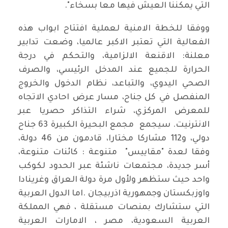
التي يمكننا العيش فيها معا بسخاء".
ووفقا للخطة الامنية لعملية افتتاح ابواب هذه
الفعالية التي تعتبر الاكبر عالميا، وضعت تدابير
معلنة: الاقنعة الالزامية، والتحكم في درجة
الحرارة للجميع عند المدخل الرئيسي، والصرف
الصحي اليدوي، والتباعد، نظام الدخول والخروج
المنفصل في كل جناح، مسار عرض احادي الاتجاه
للمعرض المركزي، شراء التذاكر حصريا عبر
الانترنيت. سيجمع مجمع البحيرة الكبيرة 63 جناح
دولي، و112 مشاركا مختارا، قادمون من 46 دولة،
وفقا لعدة "مقاييس" متنوعة : كائنات متنوعة،
أسر جديدة، مجتمعات ناشئة عبر الحدود لكوكب
واحد حيث ستظهر ولأول مرة دولة العراق وغرينادا
واوزبكستان وجمهورية اذربيجان .اما الدول العربية
التي ستشارك بمنصات مستقلة ، فهي المملكة
العربية السعودية، مصر ، الامارات العربية