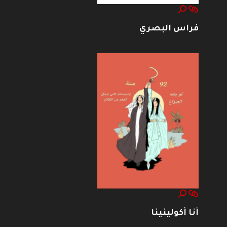
فراس البصري
أنا أكولينينا