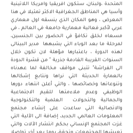
المتحدة ،ولبنان، ستكون افريقيا وامريكا اللاتينية
وآسيا هي المناطق الجغرافية الاكثر تمثيلا في هذا
المعرض ، وهو المكان الذي ينسقه اول معماري
عربي لأكبر فعالية معمارية جامعة في العالم ، في
مسعاه لخلق تكافؤ في الحضور بين الجنسين،
لمرحلة ما بعد الوباء التي يشبهها مدير البينالى
لهذه الدورة ، باعتبارها مؤهلة لان تكون خلال
السنوات القريبة القادمة جذرية " من قشرة الدودة
الى الفراشة" تتبنى مواقف مخالفة لما عهدناه
بالعمارة الحديثة التي نراها ونتابع إشكالها
وتنوعاتها وخصائصها ، والتي أعلن انتهاء دورها
الوظيفي وعدم ملاءمتها للقيم الاجتماعية
والجمالية والتحولات العلمية والتكنولوجية
والاتصالية التي ساعدت على إنشاء مجتمع
المعلومات العالمي الجديد، إضافة الى الآلية التي
غزت المجتمع الإنساني بحكم انتشار الآلات والتي
تعيشها المجتمعات وتحقق يوما بعد آخر تواصلا