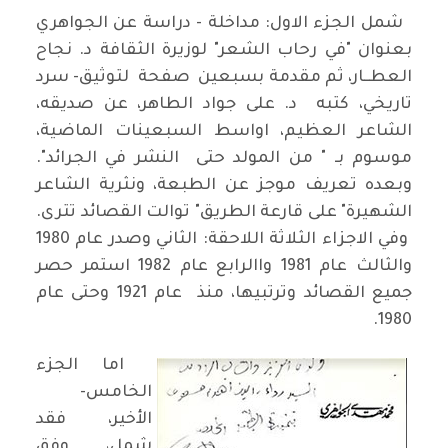
شمل الجزء الاول: مداخلة - دراسة عن الجواهري
بعنوان "في رحاب الشعر" لوزيرة الثقافة د. نجاح
العطــار، ثم مقدمة بسبعين صفحة لتوثيق- سرد
تاريخي، كتبه د. على جواد الطاهر، عن صديقه،
الشاعر العظيم، اواسط السبعينات الماضية،
موسوم بـ " من المولد حتى النشر في الجرائد".
وبعده تعريف موجز عن الطبعة، ونثرية الشاعر
الشهيرة" على قارعة الطريق" توالت القصائد تترى.
وفي الاجزاء الثلاثة اللاحقة: الثاني وصدر عام 1980
والثالث عام 1981 واالرابع عام 1982 استمر حصر
جميع القصائد وترتبيها، منذ عام 1921 وحتى عام
1980.
اما الجزء
الخامس-
الأخير، فقد
شمل، وفق