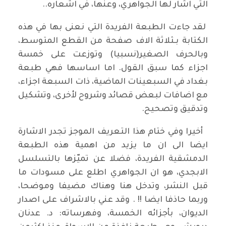
التي اشار لها الجواهري، وعنها، في اشعاره..
لقد جاءت الطبعة الفريدة التي نعنى بها في هذه
الكتابة بـثلاثة الاف صفحة من القطع المتوسط،
وبالحرف الصغير(نسبيا) وتوزعت على خمسة
اجزاء كما سبق القول. اما اساسها فهي طبعة
بغداد في السبعينات الماضية، ذات السبعة اجزاء،
مع اضافات لبعض قصائد وشروح لأخرى، وتشكيل
وتدقيق وتصحيح.
أخيرا وفي ختام هذا التعريف الموجز تجدر الاشارة
ايضا الى ان ما يزيد من اهمية هذه الطبعة
الدمشقية الفريدة، فضلا عن تميّزها بالتسلسل
الابجدي، هو ان الجواهري اطلع على مسودات ما
قبل النشر، وتدخل هنا وهناك مضيفا وموضحا،
وربما حاذفا ايضا !! . وقد عني بالاشراف على اصدار
الديوان، بأجزائه الخمسة، وفهرساته: د. عدنان