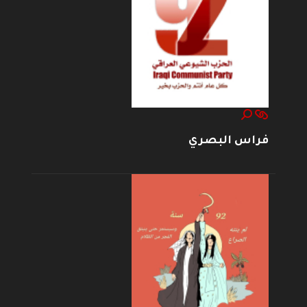
فراس البصري