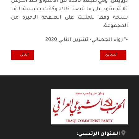
درويش. وهي طبعة نافذة من الاسواق منذ اكثرمن
ثلاثة عقود على ما تابعنا ذلك، وكانت بخمسة الاف
نسخة وفقا للمثبت على الصفحة الاخيرة من
المجموعة.
-* رواء الجصاني- تشرين الثاني 2020
المقال السابق: عز الدين المناصرة شاعر لا يفهمه غير الزيتون
المقال التالي: أنشطارات السرد 
السابق
التالي
العنوان الرئيسي: