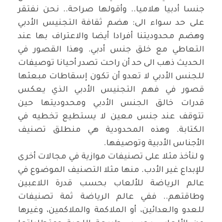
جنسا أدبيا هلاميا.. وأقولها صراحة.. نحن نفتقر
على حد سواء الى: هضم ثقافة التجنيس الأدبي
وهضم محدوديتنا أفرادا أيضا والاعتراف بها عند
التعاطي مع خلق جنس أدبي. وهذا القصور في
الحديث ذهب الى حد أن راحت تصدر أحيانا توصيفات
للجنس الأدبي لا تعدو أن تكون إسقاطات مبعثها
قصور في فهم التجنيس الأدبي الذي يعكس
قدرات خالق الجنس الأدبي ومحدوديتها حين
تتوقف عند جنس معين لا يستطيع تخطيه في
الكتابة. وهذه المحدودية هي منطلق تصنيف
الأجناس الأدبية وتوصيفها.
و لنأخذ مثلا على تصنيفات موازية في مجالات أخرى
للإبداع غير الأدب. منها مثلا التصنيف الموضوع في
عالم الرياضة للألعاب بحسب قدرة اللاعبين
وطاقتهم.. ففي عالم الرياضة ثمة تصنيفات
للعدو والعدائين، أو الملاكمة والملاكمين، وغيرها