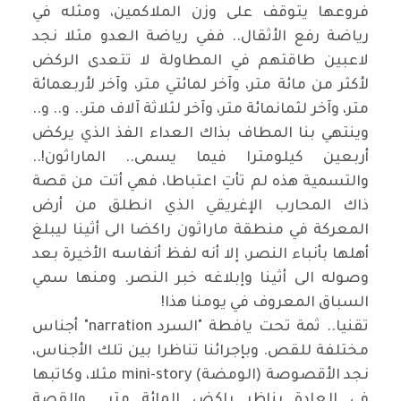
فروعها يتوقف على وزن الملاكمين، ومثله في
رياضة رفع الأثقال.. ففي رياضة العدو مثلا نجد
لاعبين طاقتهم في المطاولة لا تتعدى الركض
لأكثر من مائة متر، وآخر لمائتي متر، وآخر لأربعمائة
متر، وآخر لثمانمائة متر، وآخر لثلاثة آلاف متر.. و.. و..
وينتهي بنا المطاف بذاك العداء الفذ الذي يركض
أربعين كيلومترا فيما يسمى.. الماراثون!..
والتسمية هذه لم تأتِ اعتباطا، فهي أتت من قصة
ذاك المحارب الإغريقي الذي انطلق من أرض
المعركة في منطقة ماراثون راكضا الى أثينا ليبلغ
أهلها بأنباء النصر، إلا أنه لفظ أنفاسه الأخيرة بعد
وصوله الى أثينا وإبلاغه خبر النصر. ومنها سمي
السباق المعروف في يومنا هذا!
تقنيا.. ثمة تحت يافطة "السرد narration" أجناس
مختلفة للقص. وبإجرائنا تناظرا بين تلك الأجناس،
نجد الأقصوصة (الومضة) mini-story مثلا، وكاتبها
في العادة يناظر راكض المائة متر.. والقصة