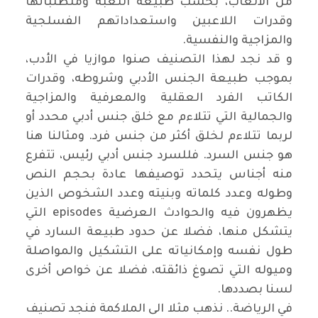
من الألعاب، بحسب طبيعة اللعبة ومتطلباتها
وقدرات اللاعبين واستعداداتهم الفسلجية
والمزاجية والنفسية.
و قد نجد لهذا التصنيف صنوا موازيا في الأدب،
بموجب طبيعة الجنس الأدبي وشروطه، وقدرات
الكاتب الفرد العقلية والمعرفية والمزاجية
والجمالية التي تتلاءم مع خلق جنس أدبي محدد أو
لربما تتلاءم لخلق أكثر من جنس فرد. ومثالنا هنا
هو جنس السرد. فللسرد جنس أدبي رئيس، تتفرع
منه أجناس يتحدد توصيفها عادة بحجم النص
وطوله وعدد كلماته وبنيته وعدد الشخوص الذين
يظهرون فيه والحوادث العرضية episodes التي
يتشكل منها، فضلا عن حدود طبيعة السارد في
طول نفسه وإمكانياته على التشكيل والمواصلة
وميوله التي تصوغ ذائقته، فضلا عن خواص أخرى
لسنا بصددها.
في الرياضة.. نذهب مثلا الى الملاكمة فنجد تصنيف