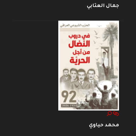
جمال العتابي
محمد حياوي