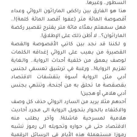
السطور.. وغيرها.
هذا هو الفارق بين راكض الماراثون الروائي وعداء
أقصوصة المائة متر (عفوا أقصد المائة كلمة)!..
فهل سمعتم بعدّاء مائة متر يقترح تقصير ركضة
الماراثوان؟.. لا أظن ذلك على الإطلاق!.
و لكننا قد نجد بين كاتبي الأقصوصة والقصة
القصيرة من يعيب على الروائي إغداقه الكلمات
لوصف يعمق من خلفية أحداث الرواية.. والغاية
تقزيم الرواية!.. ورغبة في ترشيق تعسفي لجنس
أدبي مثل الرواية أسوة بتقشفات الاقتصاد
بقصقصة ما تحلق به من أجنحة، وتنتهي بجنس
أدبي هلامي أو هجين!
أحدهم مثلا يريد من السارد الروائي حذف كل وصف
والاكتفاء بالحوار بتحويل الرواية الى مجرد أحاديث
هلامية لمسرحية فاشلة!. وآخر يطلب منه
الاقتصاد حتى في حواره وتحويله الى رموز تشبه
رموزا مستعملة هذه الأيام في الرسائل الرقمية