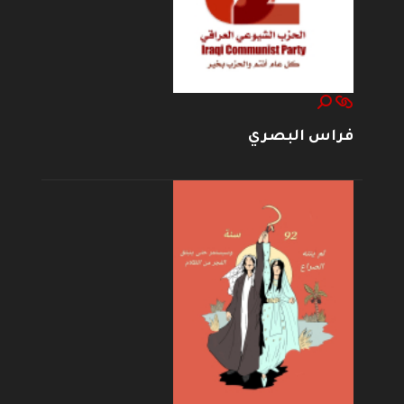
فراس البصري