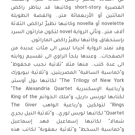
القصيرة short-story وكاتبها قد يناظر راكض
المائتين أو الأربعمائة متر.. والقصة الطويلة
novelette أو novella وكاتبها نظيرٌ لراكض الثلاثة
آلاف متر.. وتأتي الرواية novel لتكون ماراثون السرد
بإستحقاق، وكاتبها نظيرُ راكض الماراثون.
وقد تمتد الرواية أحيانا ليس الى مئات عديدة من
الصفحات.. وعندها يلجأ الراوي الى تقسيم روايته
الى عدة كتب.. منها مثلا "ثلاثية نجيب محفوظ"
و"خماسية الساقية" المصريتين، و"ثلاثية نيويورك
The Trilogy of New York" لكاتبها بول أوستر،
و"رباعية الإسكندرية The Alexandria Quartet"
لكتابها لورنس داريل، و"ملك الخواتم King of the
Rings" لتولكين و"رباعية الواهب The Giver
Quartet" لكاتبها لويس لوري.. و"ثلاثية النيل يجري
شمالا" لكاتبها إسماعيل فهد إسماعيل
و"خماسية السخط" و"ثلاثية بعقوبة" لكاتب هذه