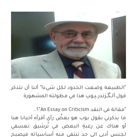
"الطبيعة وضعت الحدود لكل شيء!" ألنا أن نتذكر
قول آلـﮕـزندر ﭙـوﭗ هذا في مطولته المشهورة
"مقالة في النقد An Essay on Criticism"؟..
ما يذكرني بقول بوب هو بعضُ رأيٍ أقرأه أحيانا هنا
أو هناك عن رغبةِ البعض في ترشيق تعسفي
لجنس أدبي الى حد تنتفي منه أساسياته فيصبح