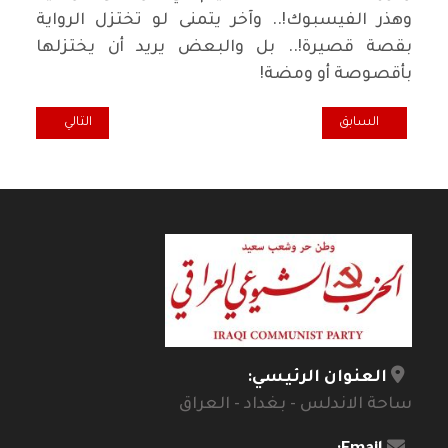
وهذر الفيسبوك!.. وآخر يتمنى لو تختزل الرواية
بقصة قصيرة!.. بل والبعض يريد أن يختزلها
بأقصوصة أو ومضة!
المقال السابق: ثلاثيات البناء الشعري في مجموعة (خيام وبيتزا) لمصط
المقال التالي: ضد
السابق
التالي
العنوان الرئيسي:
ساحة الاندلس - بغداد - العراق