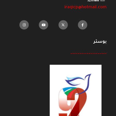
Email:
iraqicp@hotmail.com
بوستر
--------------------