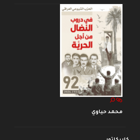
محمد حياوي
كاريكاتور