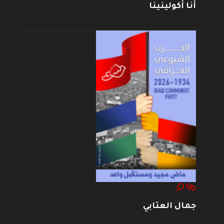
أنا أكولينينا
جمال العتابي