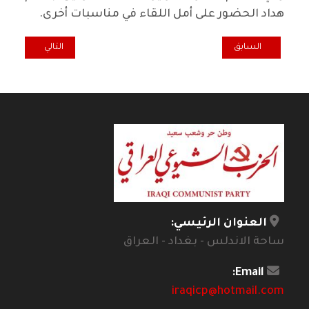
هداد الحضور على أمل اللقاء في مناسبات أخرى.
المقال السابق: تعزية ومواساة برحيل الفقيد كريم نجم عبد الله
المقال التالي: ت
السابق
التالي
العنوان الرئيسي:
ساحة الاندلس - بغداد - العراق
Email:
iraqicp@hotmail.com