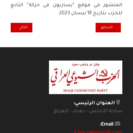
المنشور في موقع “يساريون في حركة” التابع
للحزب بتاريخ 18 نيسان 2023
المقال السابق: في راهنية الماركسية.. تجلي الأطروحة 11 حول فيورباخ
المقال التالي: في
السابق
التالي
العنوان الرئيسي:
ساحة الاندلس - بغداد - العراق
Email:
iraqicp@hotmail.com