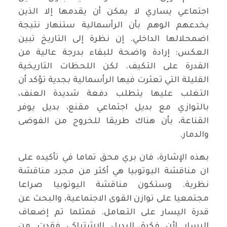
اجتماعي يساري لا يمكن أن يقدمها إلا الذين
يخدعهم الوهم بأن الرأسمالية ستنهار نتيجة
اضمحلالها الداخلي. إن نظرة إلى التاريخ تبين
العكس: إرادة واضحة للبقاء بدرجة عالية من
القدرة على التكيف. لكن اللحظات التاريخية
القليلة التي تعثرت فيها الرأسمالية بجدية تؤكد أن
التغلب عليها يتطلب دفعة شديدة العنف،
بالتوازي مع بديل اجتماعي مقنع، بديل يوفر
القناعة، بأن هناك طريقا للخروج من الفوضى
والدمار.
بهذه الإشارة، فان بري محق تماما في تأكيده على
ان مناقشة اليوتوبيا هي أكثر من مجرد مناقشة
نظرية. وستكون مناقشة اليوتوبيا صراعا
مجتمعيا على توازن القوى الاجتماعية، والبحث عن
قدرة اليسار على التعامل. فمثلما تم إضعاف
اليسار لأن فكرة البديل الاشتراكي فقدت من