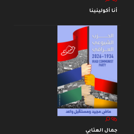
أنا أكولينينا
جمال العتابي