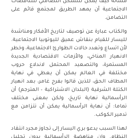
مسألة كيف يمكن للتشكل التضامني للتناقضات
الاجتماعية أن يمهد الطريق لمجتمع قائم على
التضامن.
والكتاب عبارة عن توصيف لتاريخ الأفكار ومناشدة
لليسار للقيام بنقاش عميق لليوتوبيا الاجتماعية.
لأن اتساع وتعدد حالات الطوارئ الاجتماعية، وخطر
الانهيار المناخي، والأزمات الاقتصادية الجديدة
المستمرة، والتصعيد المحتمل لاندلاع حروب
مختلفة في العالم يمكن أن يعطي في نهاية
المطاف الحق، للذين قالوا بفرح غامر، بعد انهيار
الكتلة الشرقية (البلدان الاشتراكية – المترجم) أن
الرأسمالية نهاية تاريخ، ولكن بمعنى مختلف
تماما: أن نهاية الرأسمالية يمكن أن تتزامن مع
تدمير الكوكب.
لهذا السبب يدعو بري اليسار إلى تجاوز مجرد انتقاد
النظام. وإن مناهضة الرأسمالية بدون تحليل