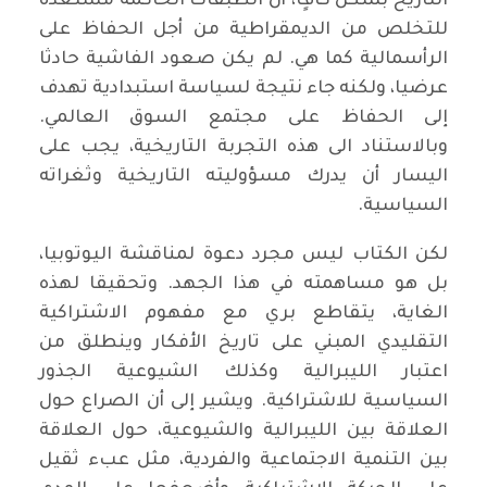
التاريخ بشكل كافٍ، أن الطبقات الحاكمة مستعدة
للتخلص من الديمقراطية من أجل الحفاظ على
الرأسمالية كما هي. لم يكن صعود الفاشية حادثا
عرضيا، ولكنه جاء نتيجة لسياسة استبدادية تهدف
إلى الحفاظ على مجتمع السوق العالمي.
وبالاستناد الى هذه التجربة التاريخية، يجب على
اليسار أن يدرك مسؤوليته التاريخية وثغراته
السياسية.
لكن الكتاب ليس مجرد دعوة لمناقشة اليوتوبيا،
بل هو مساهمته في هذا الجهد. وتحقيقا لهذه
الغاية، يتقاطع بري مع مفهوم الاشتراكية
التقليدي المبني على تاريخ الأفكار وينطلق من
اعتبار الليبرالية وكذلك الشيوعية الجذور
السياسية للاشتراكية. ويشير إلى أن الصراع حول
العلاقة بين الليبرالية والشيوعية، حول العلاقة
بين التنمية الاجتماعية والفردية، مثل عبء ثقيل