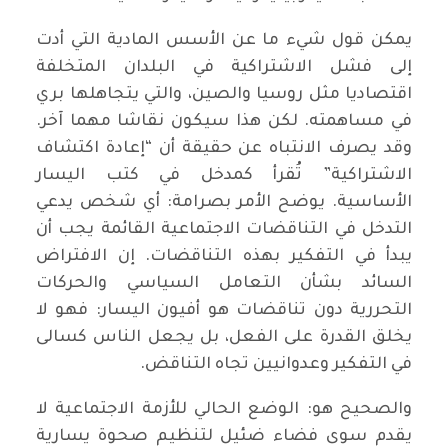
يمكن قول شيء ما عن الأسس المادية التي أدت
إلى فشل الاشتراكية في البلدان المتخلفة
اقتصاديا مثل روسيا والصين، والتي يتجاهلها بري
في مساهمته. لكن هذا سيكون نقاشا مهما آخر.
وقد يصرف الانتباه عن حقيقة أن “إعادة اكتشاف
الاشتراكية” تُقرأ كمدخل في كتب اليسار
الأساسية. يوضح الأمر بصرامة: أي شخص يدعي
التدخل في التناقضات الاجتماعية القائمة يجب أن
يبدأ في التفكير بهذه التناقضات. إن الافتراض
السائد بشأن التعامل السياسي والحركات
التحررية دون تناقضات هو أفيون اليسار: فهو لا
يخلق القدرة على الفعل، بل يجعل الناس كسالى
في التفكير وعدوانيين تجاه التناقض.
والصحيح هو: الوضع الحالي للأزمة الاجتماعية لا
يقدم سوى فضاء ضئيل لتنظيم صحوة يسارية