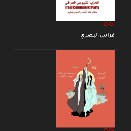
فراس البصري