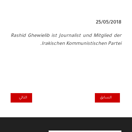
25/05/2018
Rashid Ghewielib ist Journalist und Mitglied der
Irakischen Kommunistischen Partei.
المقال السابق: IRAQI COMMUNIST PARTY: INTERVIEW ON THE SUCCESS OF TRANS-SECTARIAN ‘SAIROUN' ALLIANCE IN RECENT IRAQI ELECTIONS
المقال التالي: IRAQI COMMUNIST PARTY STATEMENT ON THE CRIME OF TARGETING THE HEADQUARTERS OF THE PARTY
السابق
التالي