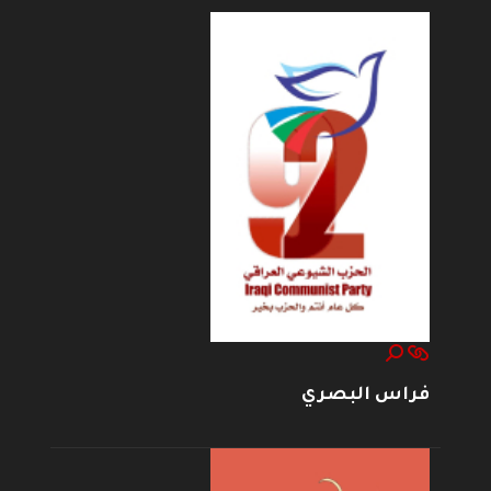
فراس البصري