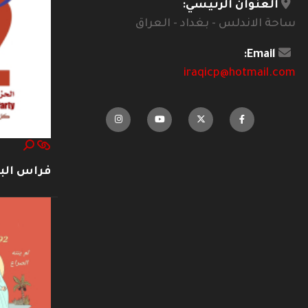
العنوان الرئيسي:
ساحة الاندلس - بغداد - العراق
Email:
iraqicp@hotmail.com
فراس ال