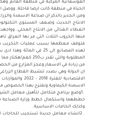
الفوسفاتية المركبة في منطقة القائم وه
الحياة في منطقة كانت ارضا قاحلة. ووصل اج
ومن الجدير بالذكر ان صناعة الاسمدة والزراع
الانتاج الحديث وضعف المستوى التكنولوجي
الغطاء الغذائي من الانتاج المحلي. وواجه
منها الحروب الثلاث التي مر بها العراق ن
فتوقف معظمها بسبب عمليات التخريب ونقص
المطلوبة والتي تقدر
من زيادة في الاسعار وعجز المزارع من الح
ان الدولة وهي بصدد تنشيط القطاع الزراعي ب
الاقتصادية للف
الاسمدة الكيماوية ونقترح بهذا الخصوص ما 
1.
وضع برنامج متكامل لتأهيل معامل الشركة 
خططهما واستكمال خطط وزارة الصناعة في تو
وكذلك الخامات الاساسية
.
2.
انشاء معامل جديدة تستجيب للحاجات الم