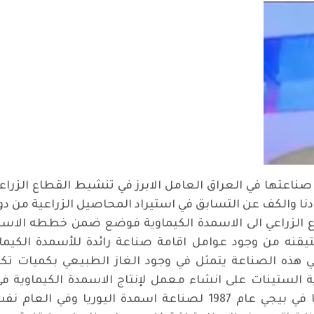
صناعتها في العراق العامل الابرز في تنشيط القطاع الزراعي
لادنا والكف عن التسابق في استيراد المحاصيل الزراعية من دو
 الزراعي الى الاسمدة الكيماوية فوضع ضمن خططه الاستر
تيقنه من وجود عوامل اقامة صناعة رائدة للأسمدة الكيما
ي هذه الصناعة يتمثل في وجود الغاز الطبيعي بكميات تك
اية الستينات على انشاء معمل لإنتاج الاسمدة الكيماوية 
معملا اخر في نفس المنطقة ومعملا ثالثا في بيجي عام 1987 لصنا