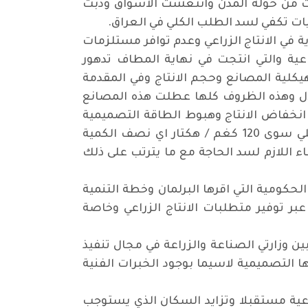
ت من حوله المدن وانتعشت الاسواق ودبت
يات تكفي لسد الطلب الكلي في العراق
.
ية في الانتاج الزراعي وعدم توافر مستلزمات
عية والتي انتجت في نهاية المطاف تدهور
يكلية المصانع وحجم الانتاج وفي المقدمة
تلال وهذه الظروف كلها عطلت هذه المصانع
نخفاض الانتاج وهبوط الطاقة التصميمية
لهذه المصانع الى 25 في المائة وهذا ادى بدوره الى انخفاض انتاج غلة الهكتار فلا يغطي المنتج المحلي سوى 120 كغم / هكتار اي نصف الكمية
فير الغطاء اللازم لسد الحاجة مع ما يترتب على ذلك
لحكومية التي اقرها البرلمان وخطة التنمية
لية عالية عبر توفير متطلبات الانتاج الزراعي وخاصة
 وزارتي الصناعة والزراعة في مجال تنفيذ
 التصميمية لاسيما بوجود الخبرات الفنية
عية مستقبلا وتزايد السكان الذي يستوجب