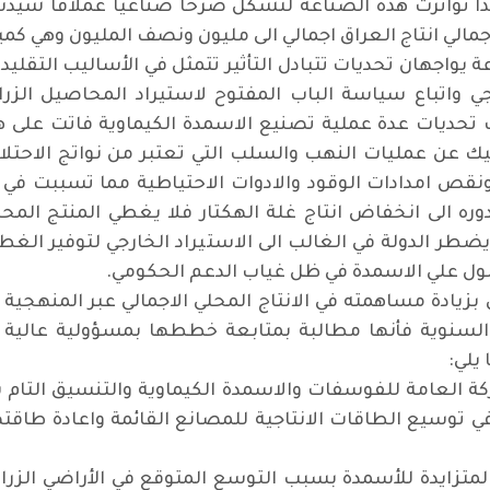
كذا تواترت هذه الصناعة لتشكل صرحا صناعيا عملاقا شيد
مالي انتاج العراق اجمالي الى مليون ونصف المليون وهي كم
ة يواجهان تحديات تتبادل التأثير تتمثل في الأساليب التقليد
 واتباع سياسة الباب المفتوح لاستيراد المحاصيل الزرا
ت تحديات عدة عملية تصنيع الاسمدة الكيماوية فاتت على ه
اهيك عن عمليات النهب والسلب التي تعتبر من نواتج الاح
 امدادات الوقود والادوات الاحتياطية مما تسببت في ا
 ب250 كغم/هكتار مما يضطر الدولة في الغالب الى الاستيراد الخارجي لتو
صول علي الاسمدة في ظل غياب الدعم الحكومي
.
زيادة مساهمته في الانتاج المحلي الاجمالي عبر المنهجية ا
ترة 2018 – 2022 والموازنات السنوية فأنها مطالبة بمتابعة خططها بمسؤو
يلي
:
العامة للفوسفات والاسمدة الكيماوية والتنسيق التام بين
سيع الطاقات الانتاجية للمصانع القائمة واعادة طاقتها
تزايدة للأسمدة بسبب التوسع المتوقع في الأراضي الزرا