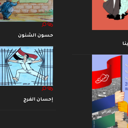
حسون الشنون
نا
إحسان الفرج