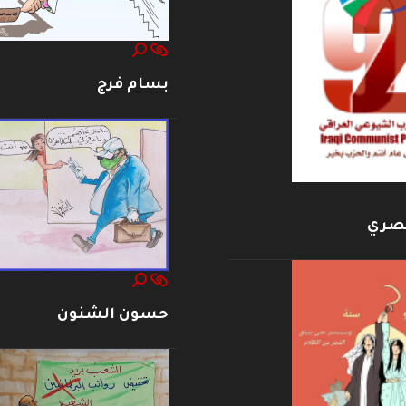
بسام فرج
بصري
حسون الشنون