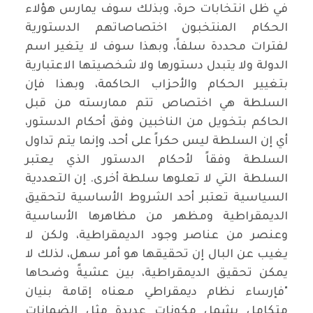
في ظل انتخابات حرة، وبذلك سوف يمارس هؤلاء
الحكام المنتخبون اختصاصاتهم الدستورية
لفترات محددة سلفاً، وبهذا سوف لا يتغير اسم
الدولة ولا يتبدل دستورها ولا شخصيتها الاعتبارية
بتغيير الحكام والأحزاب الحاكمة، وبهذا فإن
السلطة هي اختصاص تتم ممارسته من قبل
الحاكم بتخويل من الناخبين وفق أحكام الدستور،
أي إن السلطة ليس حكراً على أحد، وإنما يتم تداول
السلطة وفقاً لأحكام الدستور الذي يعتبر
السلطة التي لا تعلوها سلطة أخرى. إن التعددية
السياسية تعتبر أحد الشروط الأساسية لتحقيق
الديمقراطية ومظهر من مظاهرها الأساسية
وعنصر من عناصر وجود الديمقراطية، ولكن لا
يغيب عن البال إن تحقيقها هو أمر سهل، لذلك لا
يمكن تحقيق الديمقراطية، بين عشيةً وضحاها
"فإرساء نظام ديمقراطي معناه إقامة بنيان
متكامل يشمل مكونات عديدة مثل الضمانات