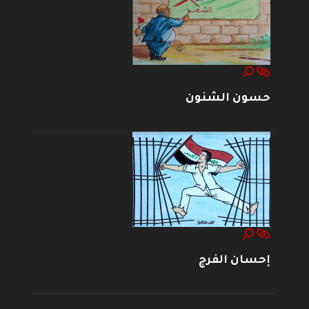
حسون الشنون
إحسان الفرج