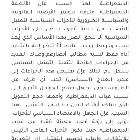
الديمقراطية. لهذا السبب، فإن الأنظمة
الديمقراطية ملزمة بتوفير الأرضية القانونية
والسياسية الضرورية للأحزاب السياسية لتمثيل
الشعب. من ناحية أخرى، ينبغي على الأحزاب
السياسية ألا تلحق الضرر بهذا الأساس الذي يُعدّ
سبب وجودها، ويجب عليها ألاّ تنظر إليه باعتباره
أداة فقط لتلبية مطالب أنصارهم.وهناك العديد
من الإجراءات اللازمة لتنفيذ التمثيل السياسي
بشكل تام؛ لذلك فإن تقليص هذه الاجراءات إلى
مجرد العلاج (السياسي) تحت أي ظرف من
الظروف، يعني تجاهل جميع العوامل الأخرى التي
تسبب غياب الديمقراطية، وأهمها حجم التمويل
الذي يملكه أولئك الذين يطالبون بالتمثيل. لهذا
السبب، فإن الجهل بالاقتصاد السياسي للأحزاب،
يؤدي إلى رؤية أبعاد معينة فقط من غياب
الديمقراطية، حيث تكون الأحزاب الفاعل الرئيس
للانتخابات وآليات تجسيد التمثيل. إن التعددية