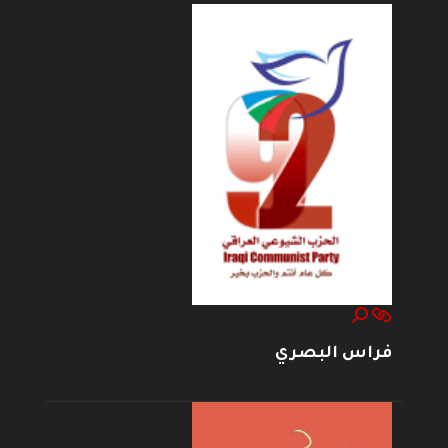
فراس البصري