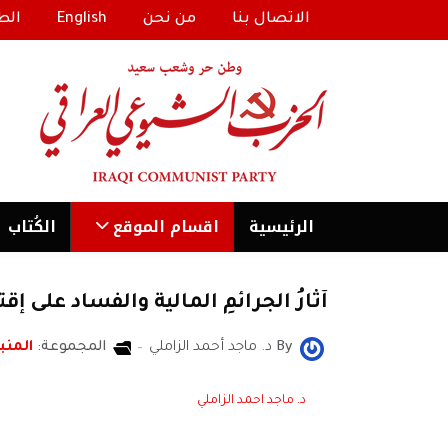
الاتصال بنا
من نحن
English
الط
الرئیسية
اقسام الموقع
الكُتاب
آثارُ الجرائمِ المالية والفساد على إ
By
د. ماجد أحمد الزاملي
المجموعة:
المنبر
د. ماجد احمد الزاملي