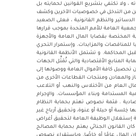
، ولا تكتفي بتشريع القوانين لحمايته بل
طفلين من التدخل في خصوصيات الآخرين وكشف
لدساتير والنظم القانونية ، فعلى الصعيد
لجمعية العامة للأمم المتحدة بموجب قرارها
بين الأجهزة القضائية المختصة بقضايا المال العامة والأجهزة
يا للمناقصات والمزايدات. وإستمرار التحري
بل المحاكمة. و تشتمل الأنظمة القانونية
 المنابع الأقتصادية والتي تُمَثِّل الجهات
ان تحصيل كافة الأموال العامة ووصولها إلى
غاز والمعادن ومنتجات القطاعات الأخرى من
لمال العام من الأختلاس والنهب أو التلاعب
ية المستدامة وبناء المؤسسات. والإجرام
قتصادية . فثمة نصوص تهتم بحماية النظام
خِلسة أو حيلة أو عنوة، وتحقيق أرباح غير
مة إستغلال الوظيفة العامة لتحقيق أغراض
ن القانون الجنائي يهتم بحماية المصالح
ن المال عامًا أو خاصًا. وباستقراء نصوص