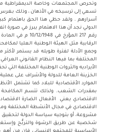
وتحرص المجتمعات وخاصة الديمقراطية منها 
تسعي إلى ترسيخه في الأذهان ، وذلك بغرس ا
أسرارهم . ولقد حظي هذا الحق باهتمام كبي
الدولي نجد أن هذا الاهتمام يبرز في صورة ا
الرقابية مثل الهيئة الوطنية العليا لمكافح
وجمع الأدلة لفترة طويله قد يستمر لأكثر 
المختلفة بما فيها النظام القانوني العراقي 
الأيراديه والثروات الوطنية المختلفة التي 
الخزينة العامة للدولة والأشراف على عملية
الموارد الأقتصادية للبلاد كما تشتمل الأنظ
بمقدرات الشعب. ولذلك تتسم المكافحة الف
الاقتصادي يعني الأفعال الضارة الاقتصادي
الاقتصادي في مجال الأنشطة المختلفة ومن أ
مشروعة، أو بتوجيه سياسة الدولة لتحقيق م
شخصية عن طريق الرشوة والتربُّح وإستغلا
الأساسية للمجتمع الإنساني فإن من أهم هذ