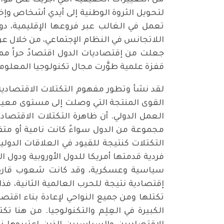
من التغييرات الحقيقية التي أُجريَت على قواع
لتحويل الثروة الوطنية إلى أيدي أشخاص وإخ
تعمل في الغالب عبر فروعها الإقليمية، دورا
اللاتجانس في النظام الإجتماعي، من خلال عرق
جعلت من إقتصاديات الدول اقتصادً حراً مم
قفزة علمية طوَّرت مجال تكنولوجيا المعلوم
لقد نشأ وتطور مفهوم التكتلات الاقتصادية ف
القوى المنتجة التي وصلت إلى مستوى معين م
العمل الدولي. أن ظاهرة التكتلات الاقتصادي
مجموعة من الدول سواءً كانت نامية أو متق
التكتلات كنتيجة للقيود في العلاقات الدول
فردية قدمتها أمريكا للدول الأوروبية ودو
سياسية وعسكرية، وقد كانت شعوب قارة أ
إقتصادية نتيجة للحرب العالمية الثانية، ف
تكتلها ومن جميع النواحي لإعادة بناء اقت