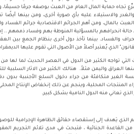
 تجاه حماية المال العام من العبث بوصفه جرمًا جسيمًا، وت
والغدر والاستيلاء عليه بأي صورة أخرى، ومن بينها أيض
عبث بالمال، ومن أهم الجرائم الاقتصادية جرائم الفساد
لة انحرافهم بالمسؤلية المنوطة بهم وفساد ذممهم .. إذ ت
لانحراف والفساد. بينما تأخذ دول أخرى بنظام الجمع بين العقو
قانون" الذي يُعتبر أصلاً من الأصول التي تقوم عليها الديمقرا
تي تواجه الكثير من الدول في العصر الحديث لما لها من آث
العراق واليمن مثلاً. هنالك الكثير من الاثار السلبية للت
فسة الغير متكافئة من جراء دخول السلع الأجنبية بدون 
 المنتجات المحلية، وينجم عن ذلك إنخفاض الإنتاج المحلي 
الذي تعاني منه الدول النامية بشكل كبير.
ِم الذي يَهدف إلى إستقصاء حقائق الظاهرة الإجرامية للوصول
 القاعدة الجنائية ، فتبحث في مدى تلائم التجريم المقرر