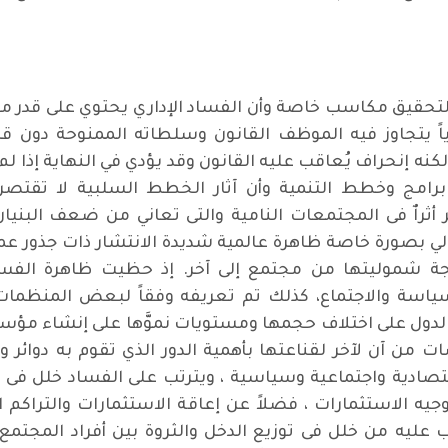
قيق مكاسب خاصة وأن الفساد الإداري يحتوي على قدر من ا
رياً يتجاوز فيه الموظف القانون وسلطاته الممنوحة دون ق
كنه إنحراف يُعاقب عليه القانون وقد يؤدي في النهاية إذا لم ي
امج وخطط التنمية وأن آثار الخطط السلبية لا تقتصر ع
كثر أثراٌ فى المجتمعات النامية والتى تعاني من ضعف البن
الي بصورة خاصة ظاهرة عالمية شديدة الانتشار ذات جذور عم
ة شموليتها من مجتمع إلى آخر. إذ حظيت ظاهرة الفساد 
ياسة والاجتماع، كذلك تم تعريفه وفقاً لبعض المنظمات 
ول على اختلاف حجمها ومستويات نموَّها على إنشاء مؤسس
 من آن لآخر لقناعتها بأهمية الدور الذي تقوم به دوائر 
ادية واجتماعية وسياسية ، ويترتب على الفساد خلل فى الك
 الاستثمارات ، فضلاً عن إعاقة الاستثمارات والتراكم الر
تب عليه من خلل فى توزيع الدخل والثروة بين أفراد المجتمع 