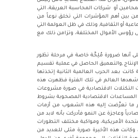
أموال، لايزال هذا القطاع بمثابةِ ناقل رئيس
لمحامين أو شركات المحاسبة العريقة، التي
ية من بين أهم المؤشرات التي تخلق نوعاً من
اعية أو الثقافية, وذلك في ظل العولمة التي
ى رؤوس الأموال المختلفة، وتزامن ذلك مع
 أنها ضرورة مُلِحَّة خاصة في مرحلة تطَور
الإنتاج ,والتعميق الحاصل في عملية تقسيم
 كانت بعد الحرب العالمية الثانية إتخذتها
ي شهدها العالم في تلك الفترة فظهرت هذه
هرت التكتلات الاقتصادية في صورة مشروعات
يم المساعدات الاقتصادية المصحوبة بشروط
ما تعرَّضت إليه هذه الشعوب من أزمات
ياً وعاجزة عن النمو فأدركت بأنه لابد من
تحدة الأمريكية، ومواكبة مختلف التطورات
لكبيرة في العِلِم والتكنولوجيا. من هنا تكتلت دول أوروبا الغربية في شكل سوق مشتركة سنة 1957، وكانت هذه الأخيرة صورة مثلى للعديد من