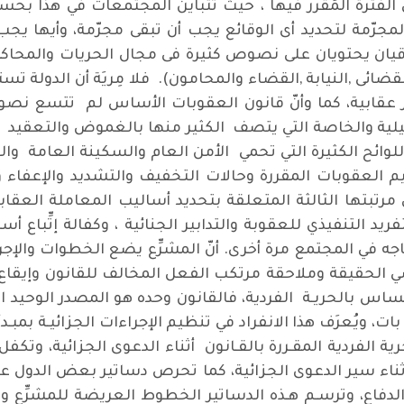
 الفترة المُقرر فيها ، حيث تتباين المجتمعات في هذا بحس
مجرّمة لتحديد أى الوقائع يجب أن تبقى مجرّمة، وأيها يجب
قيان يحتويان على نصوص كثيرة فى مجال الحريات والمحاك
ائى ,النيابة ,القضاء والمحامون). فلا مِريَة أن الدولة تس
عقابية، كما وأنّ قانون العقوبات الأساس لم تتسع نصوص
ية والخاصة التي يتصف الكثير منها بالغموض والتعقيد و
اللوائح الكثيرة التي تحمي الأمن العام والسكينة العامة وا
قيم العقوبات المقررة وحالات التخفيف والتشديد والإعفاء 
مرتبتها الثالثة المتعلقة بتحديد أساليب المعاملة العقابي
 التنفيذي للعقوبة والتدابير الجنائية ، وكفالة إتِّباع أس
جه في المجتمع مرة أخرى. أنّ المشرِّع يضع الخطوات والإج
ي الحقيقة وملاحقة مرتكب الفعل المخالف للقانون وإيقاع ا
 بالحريـة الفردية، فالقانون وحده هو المصدر الوحيد الذي ي
ت، ويُعرَف هذا الانفراد في تنظيم الإجراءات الجزائيـة بمبـد
ة الفردية المقـررة بالقـانون أثناء الدعوى الجزائية، وتكفل 
ثناء سير الدعوى الجزائية، كما تحرص دساتير بعض الدول عل
دفاع، وترسـم هـذه الدساتير الخطوط العريضة للمشرِّع وت