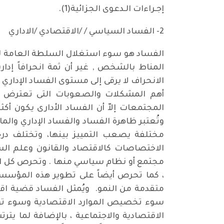
إجـراءات الـدعوى الجزائية(1).
2- الفساد السياسي / /الاقتصادي /الاداري
الفساد هو سوء استغلال السلطة العامة لتح
المناط بالشخص , غير أن ثمة انحرافاً إدا
الانحراف لا يرقى إلى مستوى الفساد الإداري ل
أهم المشكلات والصعوبات التى تعترض بر
المجتمعات إلاّ أن الفساد الأدارى يكون أ
وتُعتبر ظاهرة الفساد والفساد الإداري والم
مختلفة يصعب التمييز بينها، وتختلف درج
الاختصاصات كالاقتصاد والقانون وعلم الس
مجتمع أو نظام سياسي منها . وتحرص كل الد
، كما تحرص أيضاً على تطوير هذه المؤسسات
متقدمة من النمو. ويُمثل الفساد قضية اقتص
سوء تخصيص الموارد الاقتصادية وسوء توجيه
الاقتصادية والاجتماعية ، بالإضافة لما يتر