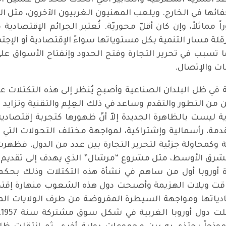
د السرّية المصرفية والتدابير التي أُتّخذت للحدّ من غسيل ال
فائها في الخارج. ويلعب المهنيون الغربيون الآخرون، مثل ا
ً مماثلاً، وإن كان أقلّ محوريّة. تُعتبر الجرائم الإقتصاد
لة مسار التنمية بكل مستوياتها سواءً الإقتصادية أو الإجتم
ا تسبب في تحرير التجارة وفتح الحدود وإنفتاح الأسواق عل
ات والإتصال.
ي ظل البلدان الصناعية وأصبح يُنظر إلى هذه التكتلات على
ن التطور والتقدم وساعد في ذلك العِلِم والتقنية وتزايد 
ة ليست بالظاهرة الجديدة إلاّ أنّ ظهورها كتجربة إقتصادية
دمة، رأسمالية وإشتراكية، لمواجهة مختلف التحولات الت
ية وكمحاولة جزئية لتحرير التجارة بين عدد من الدول، فظ
ل الشرق الأوسط، مثل مشروع “مرشال” الذي يهدف إلى تقد
وروبا أول من ساهم في نشأة هذه التكتلات وذلك بحكم 
ذاقت ويلات الهزيمة وأصبحت دول هذه الشعوب منهارة إقتصاد
صادياتها ومواجهة السيطرة المفروضة من طرف الولايات الم
ا