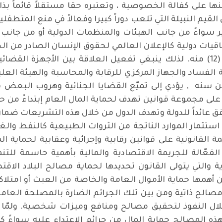
على كفالة الخصوصية ، وتعتبره حقا مستقلاً قائماً بذاته 
لقيم النبيلة التي تلعب دوراً كبيرا وفعالاً في منع المت
ر سواءً من جانب الهيئات والمنظمات الدولية أو من جانب ا
تفاقيات دولية كالإعلان العالمي لحقوق الإنسان الصادر من ا
رقم 217 المؤرخ في 10/12/1948 م في المادة (12) منه. لذلك ينبغي تفعيل العلاقة 
ة الفساد والجهاز المركزي للرقابة والمحاسبة والهيئة العل
من سنه , يؤدي إلى تميّع القضايا الجنائية وهروب البعض ق
على مجموعة قوانين تهدف لحماية المال العام إبتداءً من حماية
تحقق عائداً للدولة وتهدف الدول من خلال هذه التشريعات ضم
 استثمار الموارد الناتجة من الثروات الطبيعية كالنفط وال
مة القانونية على قوانين رقابية وإجرائية وعقابية لحماية ا
عّالة للجريمة الاقتصادية والمالية بأهمية حاسمة للتنم
ة والتي يتولى القانون تحديدها لحماية مصالح البلاد الا
همها حماية الأموال العامة والخاصة من العبث أو امتلاكها 
صالح ذاتية ومن بين تلك الجرائم الضارة بالمصلحة العا
ل النفوذ لتحقيق مصالح ومنافع وميزات شخصية. ولمّا كا
ه المصالح حماية المال من جرائم الاعتداء عليه سواءً كا