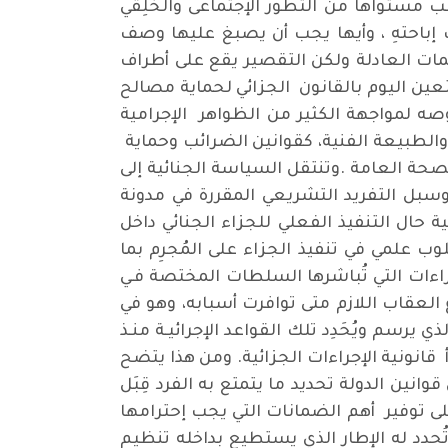
ب مستواها من التطور الإجتماعى والخُلِقي
 إباحتهِ ، وأيها يجب أن يصبغ عليها وصف
مات العادلة ولكن التقصير يقع على أطراف
تعين اليوم بالقانون الجزائي لحماية مصالح
ه لمواجهة الكثير من الظواهر الإجرامية
الطبيعة الفنية، كقوانين الضرائب وحماية
لصحة العامة .وتنتقل السياسة الجنائية إلى
وسبل التفريد التشريعي المقررة في مدونة
ة حال التنفيذ الفعلي للجزاء الجنائي داخل
لوب علمي في تنفيذ الجزاء على المُجرِم بما
راءات التي تُباشرها السلطات المختصة فـي
لعقاب اللازم متى توافرت أسبابه، وهو في
رسم ويُحَدِد تلك القواعد الإجرائيـة منـذ
أ قانونية الإجراءات الجزائية. ومن هذا يتضح
قوانين الدولة تحديد ما يتمتع به الفرد قِبَل
ى توفير أهم الضمانات التي يجب إحترامها
ُحدد له الإطار الذي يستطيع بداخله تنظيم