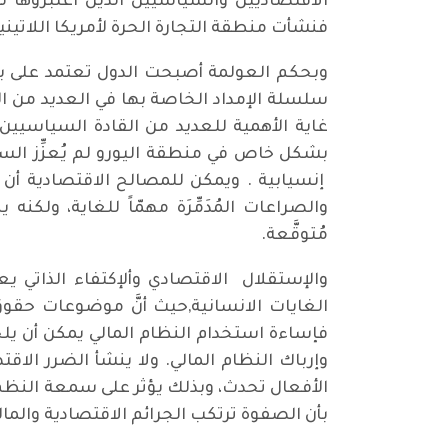
الاقتصاديين والسياسيين الذين اعتبروها ن
فنشأت منطقة التجارة الحرة لأمريكا اللاتين
وبحكم العولمة أصبحت الدول تعتمد على ب
سلسلة الإمداد الخاصة بها في العديد من الب
غاية الأهمية للعديد من القادة السياسيين 
بشكل خاص في منطقة اليورو لم يُعزِّز السل
إنسيابية . ويمكن للمصالح الاقتصادية أن ت
والصراعات المُدَمِّرَة مهمّاً للغاية، ول
مُتوقَّعة.
والإستقلال الاقتصادي وألإكتفاء الذاتي ي
الغايات الانسانية,حيث أنَّ موضوعات حقوق ا
فإساءة استخدام النظام المالي يمكن أن يل
وإرباك النظام المالي. ولا ينشأ الضرر الا
الأفعال تحدث، وبذلك يؤثر على سمعة النظم ا
بأن الصفوة ترتكب الجرائم الاقتصادية والم