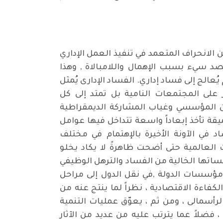
لانحراف المتعمد في تنفيذ العمل الإداري
صد سيء بسبب الإهمال واللامبالاة , وهذا
ُعالج إلى فساد إداري. الفساد الإدارى يُمثل
لى المجتمعات النامية بل تمتد إلى كل
يان المؤسسي وغياب المشاركة الديمقراطية
يقة تأخذ إبعاداً واسعة تتداخل فيها عوامل
في الآونة الأخيرة بالإهتمام في مختلف
العالمية حتى أضحت ظاهرةً لا يكاد يخلو
اتها الخالية من الفساد والترهل الوظيفي
ومؤسسات الدولة ,في نقل الدول إلى مراحل
فاءة الاقتصادية ، نظراً لما ينتج عنه من
أسمالى ، ومن ثم ، يعوّق عمليات التنمية
، فضلاً عما يترتب عليه من عديد من الآثار