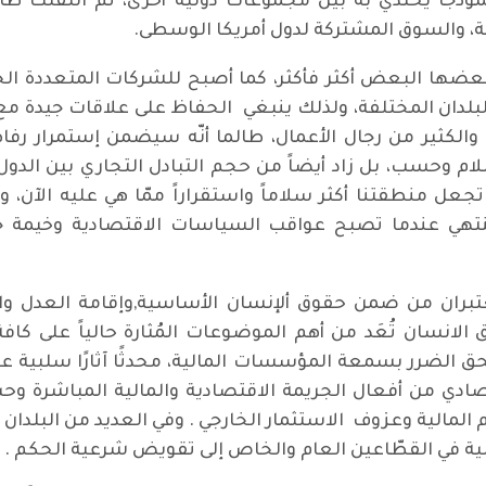
موذجاً يحتذي به بين مجموعات دولية أخرى، ثم انتقلت ظا
ية، والسوق المشتركة لدول أمريكا الوسطى.
عضها البعض أكثر فأكثر، كما أصبح للشركات المتعددة ا
لدان المختلفة، ولذلك ينبغي الحفاظ على علاقات جيدة مع دو
والكثير من رجال الأعمال، طالما أنّه سيضمن إستمرار رفاه
ام وحسب، بل زاد أيضاً من حجم التبادل التجاري بين الدول 
جعل منطقتنا أكثر سلاماً واستقراراً ممّا هي عليه الآن، 
كنه ينتهي عندما تصبح عواقب السياسات الاقتصادية وخيمة 
عتبران من ضمن حقوق ألإنسان الأساسية,وإقامة العدل وا
لانسان تُعَد من أهم الموضوعات المُثارة حالياً على كافة
حق الضرر بسمعة المؤسسات المالية، محدثًا آثارًا سلبية ع
قتصادي من أفعال الجريمة الاقتصادية والمالية المباشرة وح
لمالية وعزوف الاستثمار الخارجي . وفي العديد من البلدان
الية في القطّاعين العام والخاص إلى تقويض شرعية الحكم .