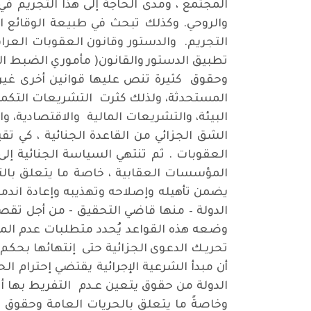
المجتمع ، ومدى الحاجة إلى هذا التجريم في
والروحي. وكذلك تبحث في طبيعة الوقائع ال
التجريم. والدستور وقانون العقوبات العرا
تطبيق الدستور والقانون( مأموري الضبط القض
وحقوق كثيرة تنص عليها قوانين أخرى غير 
المستحدثة، ولذلك كثرت التشريعات التكميل
البيئة، والتشريعات المالية والاقتصادية، و
الشق الجزائي من القاعدة الجنائية ، كي ت
العقوبات . ثم تنتهي السياسة الجنائية إلى 
المؤسسات العقابية ، خاصة ما يتعلق بالتفريد
يضمن تأهيله وإصلاحه وتهذيبه وإعادة اندما
الدولة – منها قاضي التحقيق - من أجل تقص
وضعه هذه القواعد يُحدد متطلبات عدم المساس
تحريـك الدعوى الجزائية حتى إنتهائها بحكم با
أن مبدأ الشرعية الإجرائية يقتضي إحترام الحري
الدولة من حقوق يتعين عـدم التفريط بها أ
وخاصةً ما يتعلق بالحريات العامة وحقوق ال