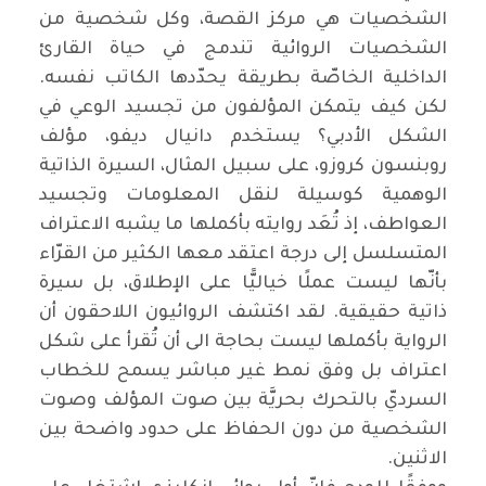
الشخصيات هي مركز القصة، وكل شخصية من
الشخصيات الروائية تندمج في حياة القارئ
الداخلية الخاصّة بطريقة يحدّدها الكاتب نفسه.
لكن كيف يتمكن المؤلفون من تجسيد الوعي في
الشكل الأدبي؟ يستخدم دانيال ديفو، مؤلف
روبنسون كروزو، على سبيل المثال، السيرة الذاتية
الوهمية كوسيلة لنقل المعلومات وتجسيد
العواطف، إذ تُعَد روايته بأكملها ما يشبه الاعتراف
المتسلسل إلى درجة اعتقد معها الكثير من القرّاء
بأنّها ليست عملًا خياليًّا على الإطلاق، بل سيرة
ذاتية حقيقية. لقد اكتشف الروائيون اللاحقون أن
الرواية بأكملها ليست بحاجة الى أن تُقرأ على شكل
اعتراف بل وفق نمط غير مباشر يسمح للخطاب
السرديّ بالتحرك بحريَّة بين صوت المؤلف وصوت
الشخصية من دون الحفاظ على حدود واضحة بين
الاثنين
.