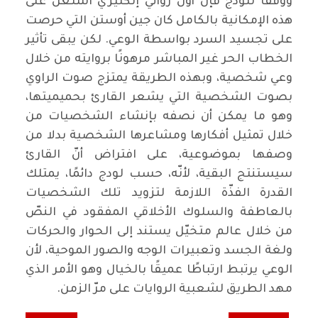
ووفقًا للودج فإنّ أول روائي إنكليزي اشتغل على
هذه الإمكانية بالكامل كان جين أوستن التي حرصت
على تجسيد السرد بواسطة الوعي. لكن يبقى تأثير
الخطاب الحر غير المباشر مرهونًا بروايته من خلال
وعي شخصية، وبهذه الطريقة يمتزج صوت الراوي
بصوت الشخصية التي يشعر القارئ بحميميتها،
وهو ما يمكن أن نصفه بإنشاء الشخصيات من
خلال تمثيل أفكارها ومشاعرها الشخصية بدلا من
وصفها بموضوعية، على افتراض أنّ القارئ
سيستنتج البقية، لأنّه، حسب لودج دائمًا، يمتلك
القدرة الفذّة اللازمة لتزويد تلك الشخصيات
بالعاطفة والسلوك الأخلاقي المفقود في النصّ
من خلال عالم متخيّل يستند إلى الحوار والحركات
ولغة الجسد وتعبيرات الوجه والصور الموحية، لأن
الوعي يرتبط ارتباطًا عميقًا بالخيال وهو الأمر الذي
مهد الطريق لشعبية الروايات على مرّ الزمن
.