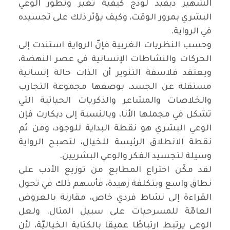
الشهير ديفيد لودج كيفية تغير وتطور الوعي
البشري بمرور الوقت، وكيف يؤثر ذلك على تجسيده
في الرواية
.
وحسب النظريات الغربية فإنّ الرواية استندت إلى
الحركات والنشاطات الإنسانية في عصر النهضة،
ويعتقد فلاسفة التنوير أن الذات حالة إنسانية
مستقلة عن الجسد، بوصفها مجموعة التجارب
والخلاصات والمشاعر والذكريات الحياتية التي
تشكل في مجملها الأنا، وبالنسبة إلى ديكارت فإن
الوعي البشري هو نقطة البداية للوجود، ومن ثم
نقطة الانطلاق الرئيسة للخيال، لتصبح الرواية
وسيلة لتجسيد الفكر والوعي البشريين
.
لقد مكّن اختراع المطابع من توزيع الأدب على
نطاق واسع وبتكلفة زهيدة، فأسهم ذلك في تحول
القراءة إلى نشاط فردي خاص، مقارنة بالعروض
العامّة للمسرحيات على سبيل المثال. ولعل
الوعي يرتبط ارتباطًا عميقا بالكتابة الخياليّة، لأن