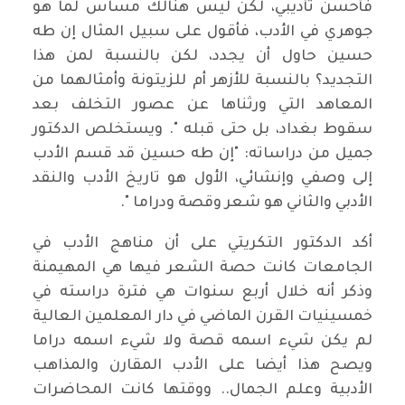
فأحسن تأديبي، لكن ليس هنالك مساس لما هو
جوهري في الأدب، فأقول على سبيل المثال إن طه
حسين حاول أن يجدد، لكن بالنسبة لمن هذا
التجديد؟ بالنسبة للأزهر أم للزيتونة وأمثالهما من
المعاهد التي ورثناها عن عصور التخلف بعد
سقوط بغداد، بل حتى قبله ". ويستخلص الدكتور
جميل من دراساته: "إن طه حسين قد قسم الأدب
إلى وصفي وإنشائي، الأول هو تاريخ الأدب والنقد
الأدبي والثاني هو شعر وقصة ودراما ".
أكد الدكتور التكريتي على أن مناهج الأدب في
الجامعات كانت حصة الشعر فيها هي المهيمنة
وذكر أنه خلال أربع سنوات هي فترة دراسته في
خمسينيات القرن الماضي في دار المعلمين العالية
لم يكن شيء اسمه قصة ولا شيء اسمه دراما
ويصح هذا أيضا على الأدب المقارن والمذاهب
الأدبية وعلم الجمال.. ووقتها كانت المحاضرات