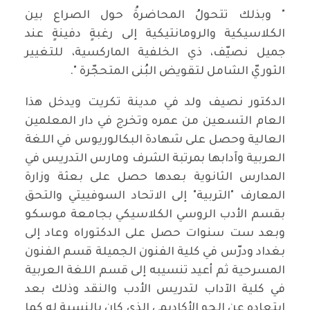
" وبذلك تتحولُ المحاضرةُ حول الصراع بين
الكلاسيكية والرومانتيكية إلى رغبةٍ دفينةٍ عند
جميل نصيّف، ذي الخلفية الماركسية، للتغيير
الثوريّ الشامل لتقويض البُنى المتحجّرة ".
الدكتور نصيف ولد في مدينة تكريت ويدخل هذا
العام التسعين من عمره وتخرج في دار المعلمين
العالية وحصل على شهادة البكالوريوس في اللغة
العربية وآدابها بمرتبة الشرف ومارس التدريس في
المدارس الثانوية بعدها حصل على بعثة وزارة
المعارف "التربية" إلى الاتحاد السوفييتي والتحق
بقسم الأدب الروسي الكلاسيكي بجامعة موسكو
وبعد ست سنوات حصل على الدكتوراه وعاد إلى
بغداد ودرّس في كلية الفنون الجميلة قسم الفنون
المسرحية ثم أعيد تنسيبه إلى قسم اللغة العربية
في كلية الآداب لتدريس الأدب والنقد وذلك بعد
ابتعاده عن الجو الأكاديمي الذي كان بالنسبة له كما