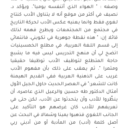
وصفه : " الهواء الذي أتنفسه يوميا". ويؤكد د.
نصيف في أكثر من موقع أنه لا يتناول الأدب كنتاج
لغوي فقط وانما يعنيه عكس الأدب لحركة التاريخ
في مجتمع من المجتمعات ويطرح فهمه لذلك
قائلا إن: " هذه نقطة جوهرية في تكويني، فانتمائي
إلى قسم اللغة العربية، في مطلع الخمسينيات
اتضح لي أن منهج التدريس ليس فيه ما يشبع
حاجة المتطلع لتوظيف الأدب توظيفا حقيقيا
ومثمرا ". ثم يعقب على ذلك بأن مفهوم الأدب
غريب على الذهنية العربية ففي القديم الهيمنة
كانت للشعر:" في العصر الحديث حاول الجيل الأول
أمثال الدكتور طه حسين والرعيل الذي عاصره، أن
ينظّروا للأدب وأن يتحدثوا عن الأدب، لكن حتى في
تعريفهم للأدب كان غرضهم هو التأكيد على
الجانب اللغوي فذهبوا يمينا وشمالا في البحث عن
أصل كلمة (أدب) من المأدبة أو من أدبني ربي