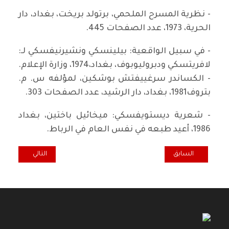
- نظرية المسرح الملحمي، برتولد بريخت، بغداد، دار
الحرية، 1973، عدد الصفحات 445.
- في سبيل الواقعية: بيلينسكي ونشيرنيفسكي لـ:
لافريتسكي ودبروليوبوف، بغداد،1974، وزارة الإعلام.
- الكساندر سرغييفتش بوشكين، لمؤلفه س. م.
بتروف1981، بغداد، دار الرشيد، عدد الصفحات 303.
- شعرية ديستويفسكي: ميخائيل باختين، بغداد
1986، أعيد طبعه في نفس العام في الرباط.
المقال التالي: مؤتمر
المقال السابق: كوبنهاكن. . تجدد المظاهرات الرافضة للحرب والمطالب
السابق
التالي