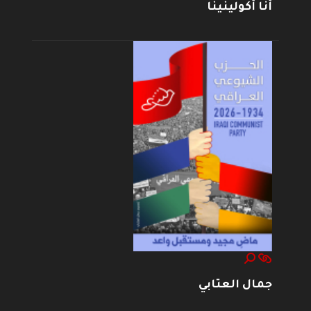
أنا أكولينينا
جمال العتابي