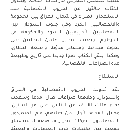
سليم للتحليل التجريبي لدراسات الحالة. ويتناول
الكتاب حالتين من الحروب الانفصالية بعد
الاستعمار: الصراع في شمال العراق بين الحكومة
والانفصاليين الكرد وفي جنوب السودان بين
الانفصاليين الأفريقيين السود والحكومة في
الخرطوم. ويعتمد تحليل هاتين الحالتين على
بحوث ميدانية ومصادر مدوّنة واسعة النطاق.
وهكذا، يلقي الكتاب ضوآ جديدا على تاريخ وطبيعة
هذه الصراعات الانفصالية.
الاستنتاج
لقد تحولت الحروب الانفصالية في العراق
والسودان، وكلاهما صراعات طال أمدها وسفكت
دماء مئات الآلاف من الناس، على مر السنين.
وخلال العقود الأولى من حياتهم، قام المتمردون
الانفصاليون بحركات تحرير مناهضة للاستعمار،
جمعت بين تكتيكات حرب العصابات والتعبئة