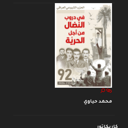
محمد حياوي
كاريكاتور