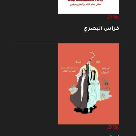
فراس البصري