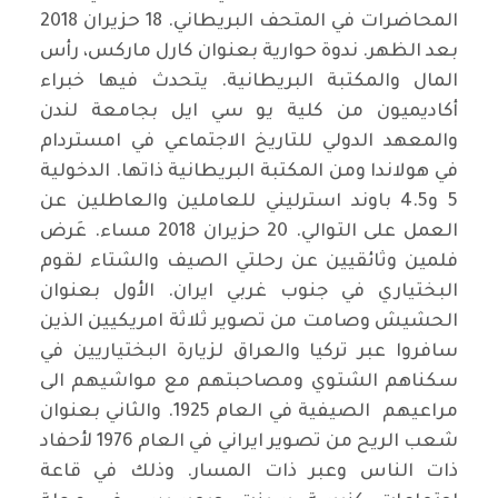
المحاضرات في المتحف البريطاني. 18 حزيران 2018
بعد الظهر. ندوة حوارية بعنوان كارل ماركس، رأس
المال والمكتبة البريطانية. يتحدث فيها خبراء
أكاديميون من كلية يو سي ايل بجامعة لندن
والمعهد الدولي للتاريخ الاجتماعي في امستردام
في هولاندا ومن المكتبة البريطانية ذاتها. الدخولية
5 و4.5 باوند استرليني للعاملين والعاطلين عن
العمل على التوالي. 20 حزيران 2018 مساء. عَرض
فلمين وثائقيين عن رحلتي الصيف والشتاء لقوم
البختياري في جنوب غربي ايران. الأول بعنوان
الحشيش وصامت من تصوير ثلاثة امريكيين الذين
سافروا عبر تركيا والعراق لزيارة البختياريين في
سكناهم الشتوي ومصاحبتهم مع مواشيهم الى
مراعيهم الصيفية في العام 1925. والثاني بعنوان
شعب الريح من تصوير ايراني في العام 1976 لأحفاد
ذات الناس وعبر ذات المسار. وذلك في قاعة