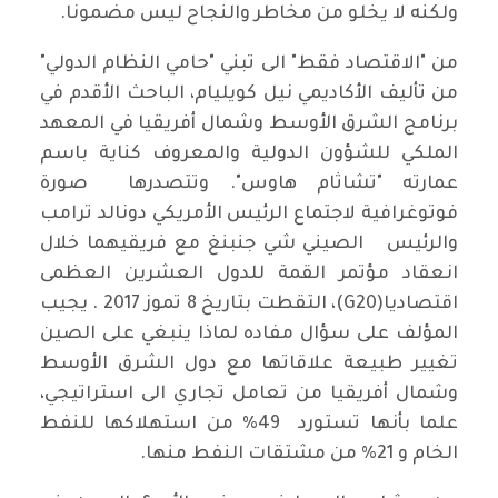
ولكنه لا يخلو من مخاطر والنجاح ليس مضمونا.
من "الاقتصاد فقط" الى تبني "حامي النظام الدولي"
من تأليف الأكاديمي نيل كويليام، الباحث الأقدم في
برنامج الشرق الأوسط وشمال أفريقيا في المعهد
الملكي للشؤون الدولية والمعروف كناية باسم
عمارته "تشاثام هاوس". وتتصدرها صورة
فوتوغرافية لاجتماع الرئيس الأمريكي دونالد ترامب
والرئيس الصيني شي جنبنغ مع فريقيهما خلال
انعقاد مؤتمر القمة للدول العشرين العظمى
اقتصاديا(G20)، التقطت بتاريخ 8 تموز 2017 . يجيب
المؤلف على سؤال مفاده لماذا ينبغي على الصين
تغيير طبيعة علاقاتها مع دول الشرق الأوسط
وشمال أفريقيا من تعامل تجاري الى استراتيجي،
علما بأنها تستورد 49% من استهلاكها للنفط
الخام و 21% من مشتقات النفط منها.