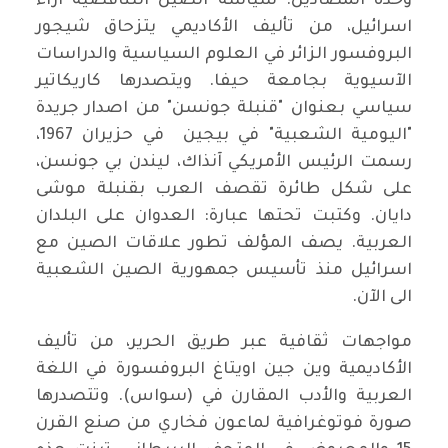
وحدة المضادين: سياسة الصين التناقضية ازاء
اسرائيل، من تأليف الأكاديمي يتزحاق شيجور
البروفسور الزائر في العلوم السياسية والدراسات
الآسيوية بجامعة حيفا. ويتصدرها كاريكاتير
سياسي بعنوان "قنبلة جونسن" من اصدار جريدة
"اليومية الشعبية" في بيجين في حزيران 1967،
رسمت الرئيس الأمريكي آنذاك، ليندن بي جونسن،
على شكل طائرة تقصف العرب بقنبلة موشى
دايان. وكتبت تحتها عبارة: العدوان على البلدان
العربية. يصف المؤلف تطور علاقات الصين مع
اسرائيل منذ تأسيس جمهورية الصين الشعبية
الى الآن.
مواجهات ثقافية عبر طريق الحرير، من تأليف
الأكاديمية وين جين اويتاغ البروفسورة في اللغة
العربية والأدب المقارن في (سواس). وتتصدرها
صورة فوتوغرافية لماعون فخاري من صنع القرن