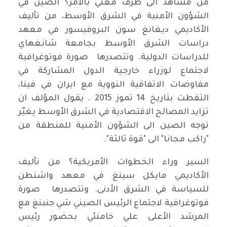
من مشاهد الى طرف معني بالأمر؟ الصين في
الشؤون الأمنية في الشرق الأوسط، من تأليف
الأكاديمي ديغانغ سون البروفيسور في معهد
دراسات الشرق الأوسط بجامعة شانغهاي
للدراسات الدولية. وتتصدرها صورة فوتوغرافية
لاجتماع لوزراء خارجية الدول المشاركة في
مفاوضات الاتفاقية النووية مع ايران في فينا،
التقطت بتاريخ 14 تموز 2015 . يقول المؤلف ان
تزايد المصالح الاقتصادية في الشرق الأوسط يغيّر
توجه الصين الى الشؤون الأمنية للمنطقة من
"راكب مجانا" الى "قوة ثالثة".
السير وراء الخطوات الأمريكية؟ من تأليف
الأكاديمي مايكل سينغ في معهد واشنطن
للسياسة في الشرق الأدنى. وتتصدرها صورة
فوتوغرافية لاجتماع الرئيس الصيني شي جنبنغ مع
المرشد الأعلى علي خامنئي بحضور رئيس