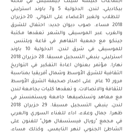
اجتماعات كنيسة سينت جيمسيس في محلة
بيكاديلي، لندن. الدخولية 5 و7 باوند استرليني
للطلاب ولغير الأعضاء على التوالي. 20 حزيران
2018 مساء. صوب ديوان جديد: احتفال للشرق
والغرب عبر الموسيقى والشعر تعقدها مكتبة
جينكو مع جمعية التفاهم في قاعة ويلتنس
للموسيقى في شرق لندن. الدخولية 10 باوند
استرليني. ينبغي التسجيل مسبقا. 28 حزيران 2018
نهارا. مؤتمر بعنوان اعادة التفكير في التواريخ
الثقافية للشرق الأوسط وشمال أفريقيا بمناسبة
مرور 10 عام على اصدار صحيفة الشرق الأوسط
للثقافة والاتصالات. و تعقدها كليات بجامعة لندن
مع معاهد وتستضيفها جامعة ويستمنستر في
لندن. ينبغي التسجيل مسبقا. 29 حزيران 2018
ظهرا. جمال وعلاء، اداء للغناء السوري والعربي
في مجمع "رويال فيستسفال هول" للفنون على
الشاطئ الجنوبي لنهر التايمس. وكذلك مساء،