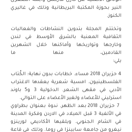
الوثائق الأصلية عن كارل ماركس وابنته الصغرى
النير بحوزة المكتبة البريطانية وذلك في غاليري
الكنوز.
وتختتم المجلة بتدوين النشاطات والفعاليات
الثقافية المعنية بالشرق الأوسط في لندن
وخارجها وتواريخها وأماكنها خلال الشهرين
القادمين، منها ما
يلي:
4 حزيران 2018 مساء. خطابات بدون نهاية: الكُتاب
الفلسطينيون. امسية شعرية يعقدها الاغتراب
الأدبي في مقهى الشعر. الدخولية 3 و5 باوند
استرليني للأعضاء ولغير الأعضاء على التوالي.
7 حزيران 2018 بعد الظهر. ندوة بعنوان بطراوي
في الألفية 3 قبل الميلاد في الاردن وفكرة المدينة
في الشام الجنوبي. ويلقيها الأكاديمي لورينزو
نيغرو من جامعة سابينزا في روما. وذلك في قاعة