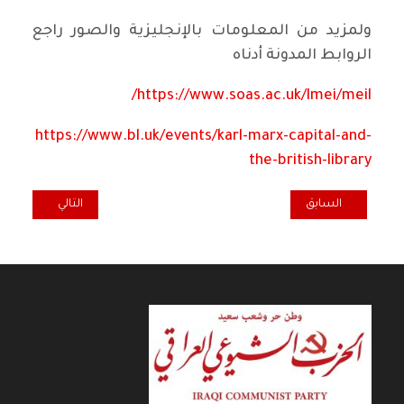
ولمزيد من المعلومات بالإنجليزية والصور راجع
الروابط المدونة أدناه
https://www.soas.ac.uk/lmei/meil/
https://www.bl.uk/events/karl-marx-capital-and-
the-british-library
المقال السابق: شيوعيو الحلة يواجهون أعداء حزبهم بالشعر والموسيقى
المقال التالي: احت
السابق
التالي