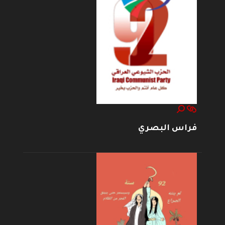
فراس البصري