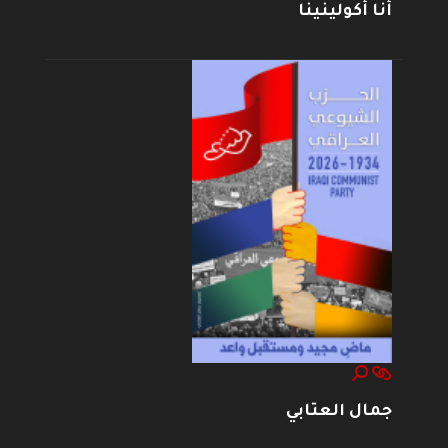
أنا أكولينينا
جمال العتابي