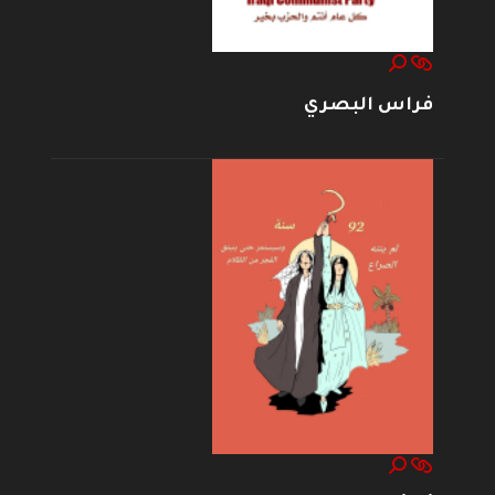
فراس البصري