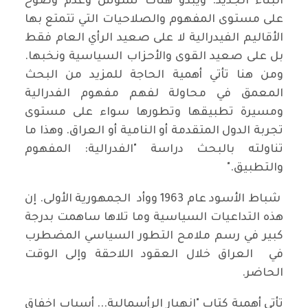
البناء الجديد. ويبدو هناك تشوش وعدم وضوح
على مستوى المفهوم والصلاحيات التي تتمتع بها
الأقاليم الفيدرالية لا على صعيد الرأي العام فقط
بل على صعيد القوى والأحزاب السياسية ونخبها.
ومن هنا تأتي أهمية الحاجة للمزيد من البحث
المعمق في محاولة لفهم مفهوم الفدرالية
ومسيرة تطبيقها وتطورها سواء على مستوى
تجربة الدول المتقدمة أو النامية أو العراق. وهذا ما
تناولته بالبحث دراسة "الفدرالية: المفهوم
والتطبيق."
شباط الأسود عام 1963 ووأد الجمهورية الأولى. إن
هذه التداعيات السياسية وما تلاها ساهمت بدرجة
كبير في رسم ملامح التطور السياسي المضطرب
في العراق خلال العقود اللاحقة وإلى الوقت
الحاضر.
تأتي أهمية كتاب "انهيار الرأسمالية... أسباب إخفاق