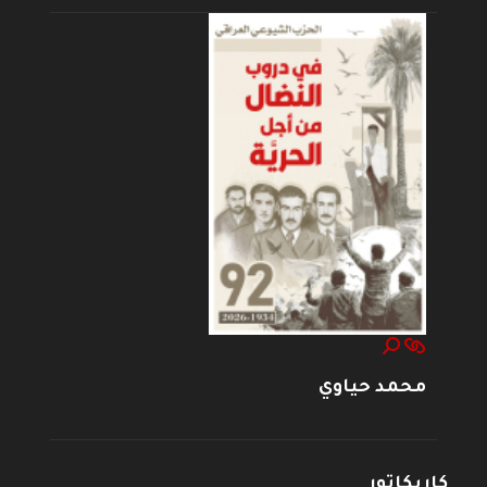
محمد حياوي
كاريكاتور