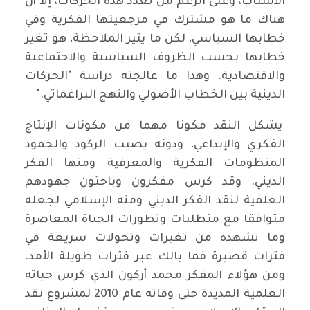
الأسباب، وعلى الرغم من تعدد هذه الحركات، إلا أن
هناك ما هو مشترك في مرجعيتها الفكرية وفي
خطابها السياسي، لكن ما يثير الملاحظة، هو تغير
خطابها بحسب الظروف السياسية والاجتماعية
والاقتصادية. وهذا ما عالجته دراسة "الحركات
الدينية بين الخطاب الأصولي والنهج البراغماتي."
يشكل النقد مكونا مهما من مكونات الإنتاج
الفكري والإبداعي، ودونه يصيب الركود والجمود
المنظومات الفكرية والمعرفية ومنها الفكر
الديني. وقد كرس مفكرون وباحثون جهودهم
العلمية لنقد الفكر الديني ومنه الإسلامي لجعله
متوافقا مع متطلبات وتطورات الحياة المعاصرة
وما تشهده من تغيرات وتحولات سريعة في
فترات قصيرة فما بالك عبر فترات طويلة الأمد.
ومن هؤلاء المفكر محمد أركون الذي كرس حياته
العلمية المديدة حتى وفاته عام 2010 لمشروع نقد