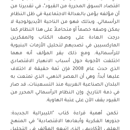
اقتصاد السوق المحررة من القيود"، في تقديرنا من
أن مؤلفه يؤمن بالعدالة الاجتماعية في ظل النظام
الرأسمالي. وبذلك فهو من الناحية الأيديولوجية لا
يمكن وصفه خصماً أو متحاملاً على هذا النظام كما
درجت العادة على وصف الكتاب والمفكرين
الماركسيين في تصديهم لتحليل الأزمات البنيوية
للرأسمالية. ومع ذلك يقر المؤلف أنه مهما
اختلفت الأجوبة حول أسباب الانهيار الاقتصادي
الذي حدث عام 2008 فإن ثمة حقيقة لا اختلاف
عليها أبداً: وهي أن العصر الذهبي، الذي تمتعت به
البلدان الصناعية الغربية منذ التسعينات، قد صار
في ذمة التاريخ. وإن النظام الرأسمالي المحرر من
القيود يقف الآن على عتبة الهاوية.
تكمن أهمية قراءة كتاب "الليبرالية الجديدة:
جذورها الفكرية وأبعادها الاقتصادية" في المنهج
العلمي الأكاديمي الذي اتبعه المؤلف في التحليل