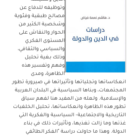
وتوظيفه للدفاع عن
مصالح طبقية وفئوية
وشخصية الكثير من
الحوار والنقاش على
المستوى الفكري
والسياسي والثقافي،
وذلك بغية تحليل
وفهم وتفسير هذه
الظاهرة، ومدى
انعكاساتها وتجلياتها وتأثيراتها في صيرورة تطور
المجتمعات، وبناها السياسية في البلدان العربية
والإسلامية. ولعله من المفيد هنا لفهم سياق
تطور هذه الظاهرة وانعكاساتها، تحليل الخلفيات
التاريخية والاجتماعية- السياسية والفكرية التي
غذتها وما زالت تغذيها، وتأثيرات ذلك في بناء
الدولة. وهذا ما حاولت دراسة "الفكر الطائفي