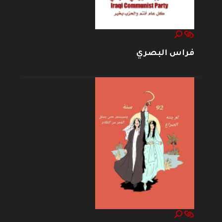
فراس البصري