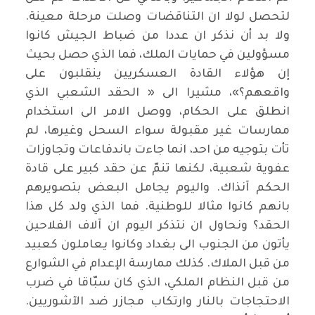
لتحصل لولا ان التناقضات وصلت مرحلة معينة.
ولا بد أن نذكر ان عددا من ضباط الجيش كانوا
مسؤولين في حمايات الملك، فما الذي حصل بحيث
إن هؤلاء القادة العسكريين ينقلبون على
واقعهم؟»، مشيرا الى « الحقد الشعبي الذي
انطلق على الحكام، ووصل الامر الى استخدام
ممارسات غير مقبولة سواء السحل وغيرها، لم
تأت بتوجيه من احد، انما جاءت باندفاعات وتجاوزات
عفوية شعبية، لكنها تنمّ عن حقد كبير على قادة
الحكم آنذاك. واليوم يجامل البعض بتصويرهم
بانهم كانوا مثالا للوطنية. فما الذي ولد كل هذا
الحقد؟ ونحاول ان نتذكر اليوم ان آلاف الفلاحين
يأتون من الجنوب الى بغداد وكانوا يعاملون كعبيد
من قبل الملاك. كذلك ممارسة الإعدام في الشوارع
من قبل النظام الملكي، الذي كان سبّاقا في ضرب
الاحتجاجات بالنار وارتكاب مجازر ضد الآشوريين.