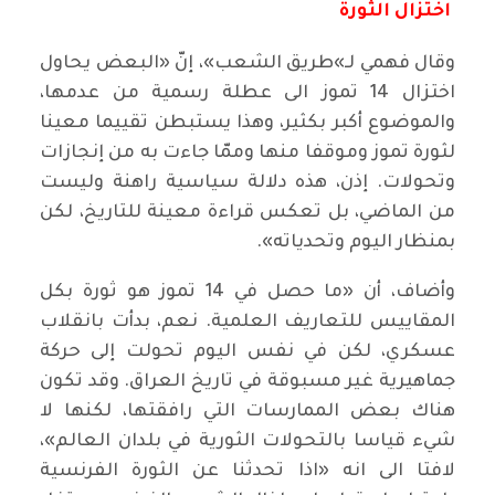
اختزال الثورة
وقال فهمي لـ»طريق الشعب»، إنّ «البعض يحاول
اختزال 14 تموز الى عطلة رسمية من عدمها،
والموضوع أكبر بكثير، وهذا يستبطن تقييما معينا
لثورة تموز وموقفا منها وممّا جاءت به من إنجازات
وتحولات. إذن، هذه دلالة سياسية راهنة وليست
من الماضي، بل تعكس قراءة معينة للتاريخ، لكن
بمنظار اليوم وتحدياته».
وأضاف، أن «ما حصل في 14 تموز هو ثورة بكل
المقاييس للتعاريف العلمية. نعم، بدأت بانقلاب
عسكري، لكن في نفس اليوم تحولت إلى حركة
جماهيرية غير مسبوقة في تاريخ العراق. وقد تكون
هناك بعض الممارسات التي رافقتها، لكنها لا
شيء قياسا بالتحولات الثورية في بلدان العالم»،
لافتا الى انه «اذا تحدثنا عن الثورة الفرنسية