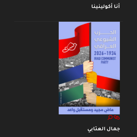
أنا أكولينينا
جمال العتابي