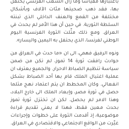
باعتبارها مقياسا وما زال الشعب الفرنسي يحتفل
بها، فقد ذهب ضحيتها مئات الآلاف وبأشكال
مختلفة من القمع والعنف الداخلي الذي تبنته
السلطة الثورية. في حين أن هذا الأمر لم يحدث في
العراق. ومع ذلك مثّلت الثورة الفرنسية اليوم
الوطني لفرنسا، الذي يحتفل به اليمين واليسار».
ونوه الرفيق فهمي، الى ان «ما حدث في العراق من
حوادث رافقت ثورة 14 تموز، لم تكن من ضمن
سياسة تنظيم الضباط الاحرار. والجميع يعترف ان
عملية اغتيال الملك قام بها أحد الضباط بشكل
انفعالي. وكان المخطط ان يتم اعتماد نهج مثلما
حصل في ثورة مصر، وإبعاد الملك الى خارج البلاد،
وهذا الامر لم يحصل. لكن ان تختزل ثورة تموز
بحدث معين فقط، فهذا لا يعني تقديم قراءة
موضوعية، إذ أقدمت الثورة على خطوات وإجراءات
غيّرت من الواقع الاجتماعي والاقتصادي في العراق.