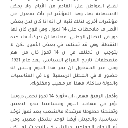
لقلق المواطن على القادم من الأيام، ولا يمكن
الاستهانة بها، وهذا المؤشر لم يأت بمعزل عن
مؤشرات أخرى، لذلك ننبه الى انه اذا كان لدى بعض
الأطراف ملاحظات على 14 تموز ـ وهي قوى كان لها
دور في النضال الوطني ـ فعليها ان تدرك أبعاد هذه
النقطة، وهي قد تختلف في بعض الأمور، لكن لا
يتوجب ان تختلف في ان 14 تموز كان من اهم
منعطفات تاريخ العراق السياسي بعد عام 1921.
ومن غير المعقول ان يمر هذا اليوم وليس له
حضور، لا في العطل الرسمية، ولا في المناسبات
والدولة ساكتة. فهذا أمر معيب ومقلق!».
وأكمل الرفيق فهمي، ان «ثورة 14 تموز تحمل دروسا
تؤثر في مهامنا اليوم ومساعينا نحو التغيير،
وتمنحنا خطوطا مرشدة؛ فالشعب بعد تموز توحّد
سياسيا، والجيش أيضا توحد بشكل معين، ومن
ثم التحام الجماهير. وبالتالي كل الاحداث لم تكن