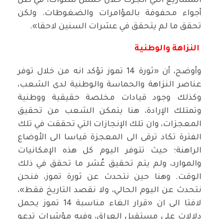
المشاريع التي أنجزت خلال خمس سنوات، في ظل
أجواء محفوفة بالمؤامرات والضغوطات. ولكن
تحقق ما لم يتحقق في عشرات السنين لاحقا».
النزاهة والوطنية
وأوضح، أن «ثورة 14 تموز تؤكد انه من خلال توفر
عناصر النزاهة والحماسة والوطنية لدى الشعب،
وكذلك وجود قيادات مخلصة حقيقية ووطنية
وتمتلك الإرادة، هنا يتمكن الشعب من تحقيق
المعجزات، وان تلك الإنجازات التي تحققت في تلك
الفترة تكاد ترقى الى المعجزة قياسا الى الأوضاع
الراهنة؛ حيث تتوفر اليوم كل هذه الإمكانيات
والموارد، ولم يتم تحقيق عُشر ما تحقق في ذلك
الوقت. وهنا حين نتحدث عن ثورة تموز، فنحن
نتحدث عن اليوم الحالي، ولا نقصد التاريخ فقط»،
لافتا الى ان «قرار الغاء مناسبة 14 تموز يحمل
دلالات على مستقبل العراق، وفيه مؤشرات تدعو