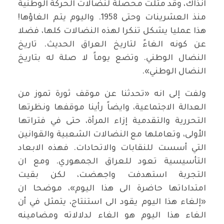
آنذاك، وقد مثّلت محصلةً لنضالات الحركة الوطنية
منذ العشرينات وحتى 1958. واليوم يتم الغاؤها!
هذا عمليا يشكل تنكرا لهذه النضالات كلها، فضلا
عن كونه الغاءً لتاريخ العراق الحديث. تاريخ
النضال الوطني. وتضع يوماً لا صلة له بتاريخ
النضال الوطني».
ولفت إلى انه «تحدثنا عن موقف ثورة تموز من
العدالة الاجتماعية، وايضاً رأينا موقفها ونظرتها
التحررية والتقدمية إزاء المرأة، حتى في فتراتها
الأولى، وتعاملها مع النضالات الشعبية والقوانين
التي أسست للنقابات والاتحادات. فهذه الابعاد
التأسيسية تعود للعراق الجمهوري. ومع ان
التجربة استهدفت واجهضت، لكن بقيت
امتداداتها حاضرة الى هذا اليوم»، موضحا ان
«إلغاء هذا اليوم يقود الى استنتاج، يتمثل في أن
الغاء هذا اليوم هو الغاء لدلالاته ومضامينه