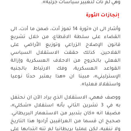
وهي لم تأت لتغيير سياسات جزئية».
إنجازات الثورة
وأشار الى ان «ثورة 14 تموز أدت، ضمن ما أدت، الى
القضاء على سلطة الاقطاع، من خلال تشريع
قانون الإصلاح الزراعي وتوزيع الأراضي على
الفلاحين. كذلك حققت الاستقلال السياسي
الفعلي بالخروج من الاحلاف العسكرية وإزالة
القواعد العسكرية، وفك الارتباط بالجنيه
الإسترليني»، مبينا ان «هذا يعتبر حدثا نوعيا
واستقلالا فعليا».
ووصف فهمي، الاستقلال الذي يراد الآن ان نحتفل
به في 3 تشرين الثاني بأنه استقلال «شكلي»،
مضيفا انه «كان بتدبير من الاستعمار البريطاني.
صحيح ان قسما من العراقيين أرادوا هذا التاريخ
ولا ننفيه، لكن عمليا بريطانيا لم تنه انتدابها على