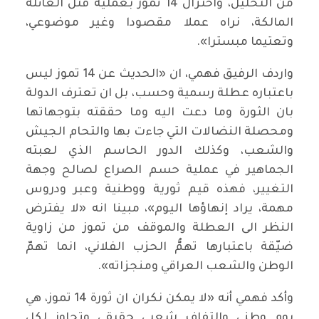
من التحليل، واختزال 14 تموز بعملية قتل العائلة
المالكة، نراه عملا مقصودا وغير موضوعي،
وتعتيما مبسترا».
واردف الرفيق فهمي، ان «الحديث عن 14 تموز ليس
باعتباره عطلة رسمية وحسب، بل ان تعترف الدولة
بان الثورة وما دعت اليه وما حققته بتوجهاتها
ومحصلة النضالات التي جاءت بها والتحام الجيش
والشعب، وكذلك الدور الحاسم الذي لعبته
الجماهير في عملية حسم الصراع لصالح وجهة
التغيير، فهذه قيم ثورية ووطنية وعبر ودروس
مهمة، يراد إنهاؤها اليوم»، مبينا انه «لا يفترض
النظر الى العطلة والموقف من تموز من زاوية
ضيّقة باعتبارها تهمُّ الحزب الفلاني، انما تهمّ
الوطن والشعب العراقي ومنجزاته».
وأكد فهمي أنه «لا يمكن نكران ان ثورة 14 تموز، هي
يوم وطني والتفاف شعبي حقيقي وتجاوز لكل