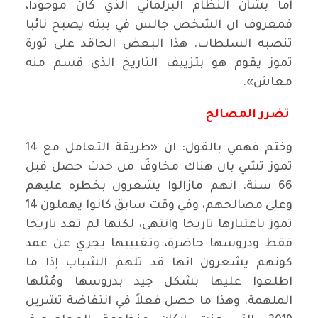
أما بشأن النظام البرلماني الذي كان موجودا،
فمعروف ان الشخص جالس في بيته يصبح نائبا
تنصبه السلطات. هذا البعض الحاقد على ثورة
تموز يقوم هو بتزييف التاريخ الذي قسم منه
معاش».
تضرر المصالح
وختم فهمي بالقول: ان «طريقة التعامل مع 14
تموز تشي بان هناك مخاوفَ من حدث حصل قبل
66 سنة. انهم مازالوا يشعرون بخطره عليهم
وعلى مصالحهم، وفي وقت سابق كانوا يهملون 14
تموز باعتبارها تاريخا وانتهى، لكنها لم تعد تاريخا
فقط ودروسها حاضرة، وتغييبها يجري عن عمد
كونهم يشعرون انها قد تلهم الشباب إذا ما
اطلعوا عليها بشكل جيد بدروسها ومُثلها
الملهمة. وهذا ما حصل فعلاً في انتفاضة تشرين