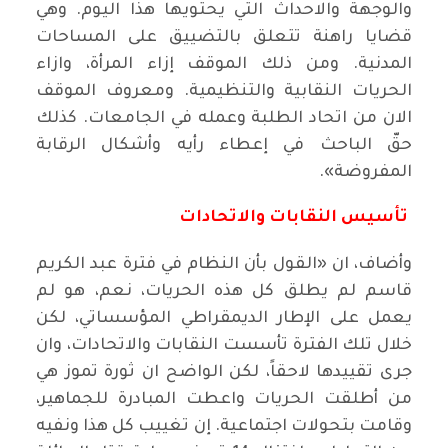
والوجهة والاحداث التي يحتويها هذا اليوم. وهي
قضايا راهنة تتعلق بالتضييق على المساحات
المدنية. ومن ذلك الموقف إزاء المرأة، وازاء
الحريات النقابية والتنظيمية. ومعروف الموقف
الان من اتحاد الطلبة وعمله في الجامعات. كذلك
حقّ الباحث في إعطاء رأيه وأشكال الرقابة
المفروضة».
تأسيس النقابات والاتحادات
وأضاف، ان «القول بأن النظام في فترة عبد الكريم
قاسم لم يطلق كل هذه الحريات، نعم، هو لم
يعمل على الإطار الديمقراطي المؤسساتي، لكن
خلال تلك الفترة تأسست النقابات والاتحادات، وان
جرى تقييدها لاحقاً، لكن الواضح ان ثورة تموز هي
من أطلقت الحريات واعطت المبادرة للجماهير،
وقامت بتحولات اجتماعية. إن تغييب كل هذا ونفيه