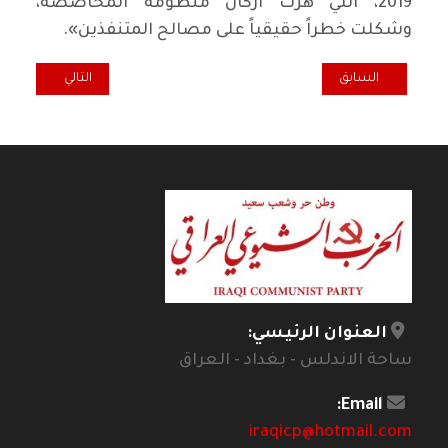
2019، التي هزت اركان منظومة المحاصصة،
وشكلت خطراً حقيقياً على مصالح المتنفذين».
المقال السابق: بيان استنكار من منظمة الحزب في كربلاء
المقال التالي: ال
السابق
التالي
العنوان الرئيسي:
ساحة الاندلس - بغداد - العراق
Email:
iraqicp@hotmail.com