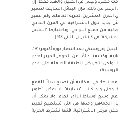
ي وقت مضى، وليس في الصين والهند فقط. إن
الرغم من ذلك، فإن البدائل السابقة لتدمير
لقرن العشرين الحرية الكاملة، ولم تتميز
اش جديد حول الاشتراكية في القرن الحادي
لية من جميع النواحي. وباعتبارها "النفس
ين الثاني 918)
عدت روزا لوكسمبورغ الاشتراكية وحدة من الحريات السياسية والاجتماعية، ولهذا دخلت صراعا فكريا مع لينين وتروتسكي بعد انتصار ثورة أكتوبر1917.
 البرجوازية، وكشفنا دائمًا عن الجوهر المرير لعدم
ا، ولكن لتحريض الطبقة العاملة على عدم
الروسية)
انيها: في إمكانية أن تصبح بديلاً للقمع
 وحتى ولو كانت "يسارية"، لا يمكن تطوير
عم أوسع أوساط الراي العام. ولا يمكن أن
، بل الجماهير وحدها هي التي تستطيع تغيير
يمكن فرض الاشتراكية، لأنها تشترط الحرية