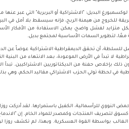
 ان تكون مطلوبة من الأدنى.
مبورغ البديل: "الاشتراكية أو البربرية" التي عبر عنها مار
يقة للخروج من هيمنة الربح، فإنه سيسقط بلا أمل في البر
شكل متزايد لفشل واضح، يمكن الاستفادة من الأفكار الأ
ة معًا، لتطوير السمات الأساسية لمجتمع بديل.
 تصل للسلطة، أن تحقق الديمقراطية الاشتراكية عوضاً عن الد
طية لا تبدأ في الأرض الموعودة، بعد الانتهاء من البنية ال
ك بإخلاص حفنة من الديكتاتوريين الاشتراكيين. تبدأ ال
اطية في لحظة تولي الحزب الاشتراكي مقاليد الحكم، وهي بذلك 
مض النووي للرأسمالية، الكفيل باستمرارها. لقد أدركت روزا
ي، كسوق لتصريف المنتجات وكمصدر للمواد الخام. إن "الاندما
ي الغالب بواسطة القوة العسكرية. وبهذا، لم تكشف روزا