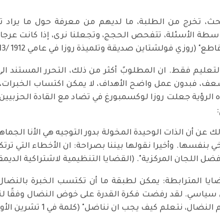
حث، تخرج من الطلبة، ما لديهم من معرفة حول ما يراد ت
واسطة الأسئلة، تتفحص الحجج، وتجعلنا نرى، إذا كانت عرج
روزي فولشتاين صديقة وتلميذة روزا في عامي 1912 /1913).
تعليم فقط. ان المطلوبً أكثر من ذلك، التحرر المستند الى
، فبدون عمل واضح الأهداف، لا يمكن اكتساب الخبرات، التي
 الرؤية جعلت روزا لوكسمبورغ في تضاد مع القادة الحزبيين ف
عن أن الذات الوحيدة المخولة بدور التوجيه هي الأنا الجماهي
 بنفسها. وأخيرا نقولها بيننا بصراحة: ان الأخطاء التي ترتكب
فضل اللجان المركزية". (القضايا التنظيمية لاشتراكية الديم
ضايا المترابطة: يمكن لطبقة ما أن تكتسب الخبرة بال
ملً سياسي. لقد رفضت فكرة القدرة على خوض النضال وفقًا 
 نتعلم كيف يجب ان نناضل" (كلمة في 1 تشرين الأول 1910)