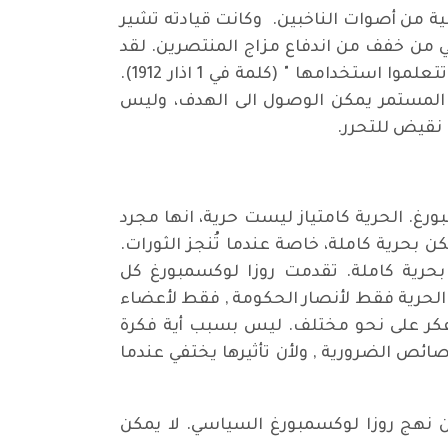
اعي في انتخابات الرايشتاغ (البرلمان) في عام 1912، على نسبة عالية من أصوات الناخبين. وكانت قيادته تشير
هي من خفف من اندفاع مزاج المنتصرين. لقد
حذرت 4 مليون ناخب من ترك ميدان النضال للحزب بمفرده: "لقد اظهرتم الان قوتكم، ويجب عليكم ان تتعلموا استخدامها " (كلمة في 1 اذار 1912).
اش المستمر يمكن الوصول الى الهدف، وليس
 نقيض للتحرر.
ورغ. الحرية كامتياز ليست حرية، انها مجرد
 بحرية كاملة، خاصة عندما تُنجز الثورات.
بحرية كاملة. تقدمت روزا لوكسمبورغ كل
ن الحرية فقط لأنصار الحكومة , فقط لأعضاء
يفكر على نحو مختلف. ليس بسبب أية فكرة
ئص الضرورية , ولأن تأثيرها يختفي عندما
 نهج روزا لوكسمبورغ السياسي. لا يمكن