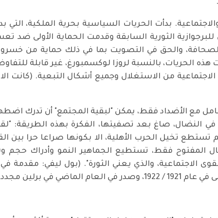
اجتماعية. بدأت الحريات السياسية بحرية الملكية، التي ب
 للبرجوازية الثورية السابقة وقدمت الحماية الأولى ضد تع
صحافة، والحق في التصويت بما في ذلك حماية من خسروا ال
 هذه الحريات، بالنسبة لروزا لوكسمبورغ، غير قابلة للتفاوض
الاجتماعية من الاستغلال وجميع أشكال التبعية. (كانت الا
مل مع الأضداد فقط، يمكن "لبقية المجتمع" أن تدرك اضطها
 في النضال، صاغ بعد تصفيتها، الفكرة بهذه الطريقة: "ل
تستطع تخيل الحرب الأهلية، الا بكونها صراعا حرا بين القوى،
ال المفتوح فقط، تستطيع الجماهير النمو وأدراك حجم و
لقوى الاجتماعية، والذي يعني الثورة". (بول ليفي: مقدمة ف
ي في برلين مجددا).