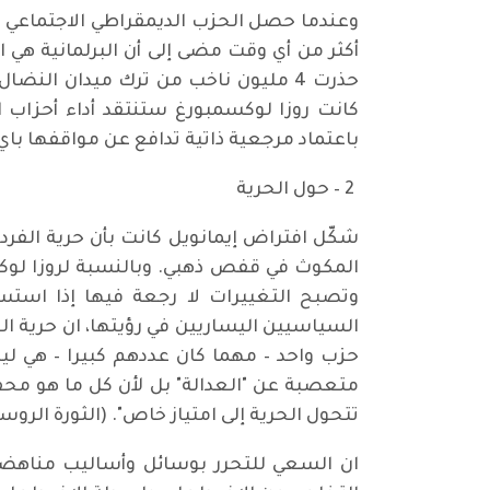
أكثر من أي وقت مضى إلى أن البرلمانية هي 
كانت روزا لوكسمبورغ ستنتقد أداء أحزاب ا
باعتماد مرجعية ذاتية تدافع عن مواقفها باي 
2 – حول الحرية
شكّل افتراض إيمانويل كانت بأن حرية الفرد 
المكوث في قفص ذهبي. وبالنسبة لروزا لوكسم
وتصبح التغييرات لا رجعة فيها إذا استس
السياسيين اليساريين في رؤيتها، ان حرية ال
حزب واحد – مهما كان عددهم كبيرا – هي ل
متعصبة عن "العدالة" بل لأن كل ما هو محف
تتحول الحرية إلى امتياز خاص". (الثورة الروس
ان السعي للتحرر بوسائل وأساليب مناهضة