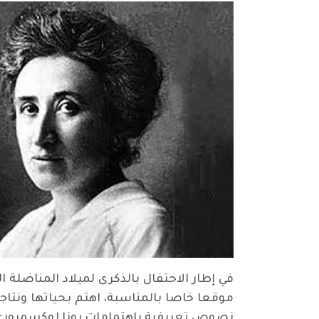
موقعا خاصا بالمناسبة، اهتم بحياتها ونتاجه
نصوص تعريفية باهتمامات روزا لوكسمبورغ ا