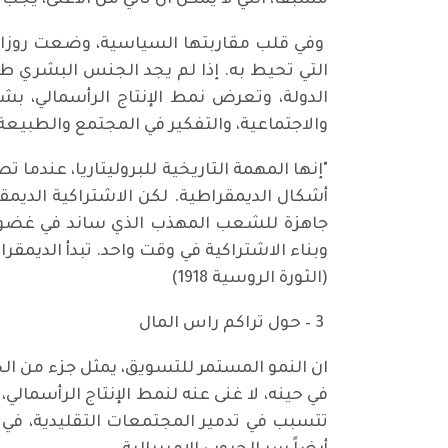
مسبقا، التي لا يمكن ان تأتي من الأعلى، يجب
وفي قلب مقاربتها السياسية، وضعت روزا لوكس
التي تحيط به. إذا لم يجد الجنس البشري طر
الدولة، وتعرض نمط الإنتاج الرأسمالي، ب
والاجتماعية، والتفكير في المجتمع والطبيع
"إنها المهمة التاريخية للبروليتاريا، عندما
أشكال الديمقراطية. لكن الاشتراكية الديمقرا
جاهزة للشعب المهذب الذي ساند في غضون ذل
وبناء الاشتراكية في وقت واحد. تبدأ الديمقر
(الثورة الروسية 1918)
3 – حول تراكم راس المال
ان النمو المستمر للتسويق، يمثل جزء من الح
في حينه، لا غنى عنه لنمط الإنتاج الرأسمال
تتسبب في تدمير المجتمعات التقليدية، ف