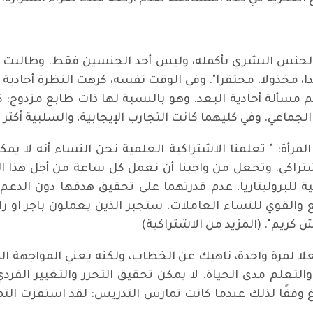
الجنس البشري بأكمله، وليس أحد الجنسين فقط. وطالبت ب
دا، مخذولا، محتقرا". وفي الوقت نفسه، كرهت النظرة أحادية 
يم مسألة أحادية البعد. وهو بالنسبة لها ذات طابع مزدوج: ك
اعي. وفي كليهما كانت التجارب الإيجابية، والسلبية أكثر 
مرأة: " تعلمنا الاشتراكية العلمية نحن النساء أنه لا يمكن
تراكي. وتجعل من واجبنا أن نعمل كل ساعة من أجل هذا المث
ية للبروليتاريا، عدم قدرتهما على تحقيق هدفها دون الدعم
يع والقوي للنساء العاملات، ستجبر الذين يعملون باجر او ر
ريم". (المزيد من الاشتراكية)
علا لمرة واحدة، ناهيك عن الخطاب، ولكنه يعني المواجهة 
لتعلم مدى الحياة. لا يمكن تحقيق التحرر والتغيير الفردي
 وفقًا لذلك عندما كانت تمارس التدريس: لقد استفزت التم