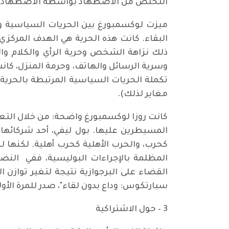
التخلص من الاضطهاد بواسطة الاضطهاد.
ميزت لوكسمبورغ بين الحريات السياسية وال
البقاء. كانت هذه الحرية هي الهدف المركزي
ذلك نزاهة الشخص وحرية الرأي والكلام وال
وسرية الرسائل والهاتف، وحرمة المنزل، كانت
تكملة الحريات السياسية المرتبطة بالحرية 
مغاير لذلك).
كانت روزا لوكسمبورغ واضحة: من خلال التعا
المسيطرين عليها. بول ليفي، أحد شركائها
كحرب، والحرب الأهلية كحرب أهلية. لكنها لم 
المظلمة بالإجراءات البوليسية، ففي النض
القضاء على البرجوازية نتيجة لتغير توازن ا
سبارتكوس: وداع بدون لقاء"، صدر للمرة الأولى في عام 1921 / 1922، وصدر في العام الماض
3 – حول الاشتراكية