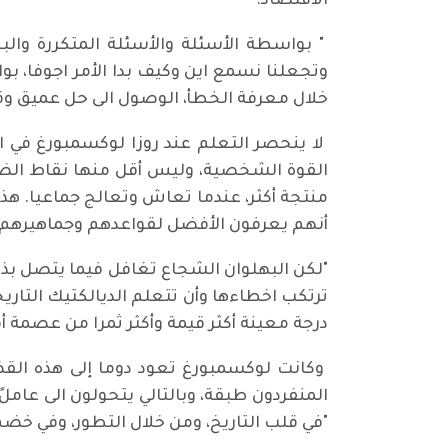
الاقتصاد.
" بواسطة الأسئلة والأسئلة المتكررة والب
وتجعلنا نسمع اين وكيف بدا الأمر اجوفا، ب
خلال معرفة الخطأ، الوصول الى حل عميق وقاطع" (
لا ينحصر التعلم عند روزا لوكسمبورغ في ال
القوة الشخصية، وليس أقل منها نقاط الضعف
منتجة أكثر، عندما تعاش وتعالج جماعيا. هذه
أنهم يعرفون الأفضل لقواعدهم وجماهيرهم:
"لكن البهلوان الشجاع تغافل فيما يتصل بذلك 
ترتكب اخطاءها وأن تتعلم الديالكتيك التاريخي
درجة معينة أكثر قيمة وأكثر ثمرا من عصمة أ
وكانت لوكسمبورغ تعود دوما إلى هذه الق
المنفردون طبقة، وبالتالي يتحولون الى عا
"في قلب التاريخ، ومن خلال التطور، وفي خضم النضال،