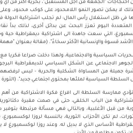
من احتجاجات "الجمعة من اجل المستقبل"، بحرية أكثر من أ
ذلك لا يمكن تصور النمو اللامحدود على كوكب محدود. وعلى 
 في ظل استغلال رأس المال: لم تجلب اشتراكية الدولة في ا
ة المتعددة اليوم تعزز البحث عن بدائل أخرى، لذلك بدأ نق
سمبورغ، التي سعت جاهدة الى اشتراكية ديمقراطية حية وجد
قسوة والإنسانية الأكثر سخاءً". (مقالة بعنوان "مهمة مشرفة" في 3 تشر
1: " لقد ميزنا دائمًا الجوهر الاجتماعي عن الشكل السياسي للديمقراطية
قشرة جميلة من المساواة الشكلية والحرية - ليس لرفضهم
على السلطة السياسية لملئها بمحتوى اجتماعي جديد". (الثورة 
ؤدي ممارسة السلطة الى افراغ فكرة الاشتراكية من أهم مع
شتراكية من الباب الخلفي، حتى في صمت مقبرة دكتاتورية،
بة من قبل الأغلبية، وبالتالي فهي مسألة مرتبطة بتوفير د
ثورات، لم تكن الأحزاب الثورية، بالنسبة لروزا لوكسمبورغ
راطية الأساس الذي لا بديل له. وعند روزا لوكسمبورغ لا 