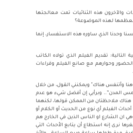
ذات والآخرون هذه الثنائيات تمت معالجتها
 معظمها لهذه الموضوعة؟
 السؤال أمسية المقهى التي أقيمت في الحادي والثلاثين من آيار/ مايو ٢٠٢٤.. يبدو لسنا وحدنا الذي ساوره هذه الاستفسار، إنما
تالية: تقديم الفيلم الذي تولاه الكاتب
 الحضور وحوارهم مع صانع الفيلم وقراءات
 هنا وأتنفس هناك" ويمكنني القول، من خلال
مس المدن”.. وبرأيي إن أفضل شيء هو عدم
ن هناك ملاحظتان من الممكن قولها، لكنهما
حداث الفيلم أي نوع من الحديث أو الكلام أو
 ان الشارع او الناس الذين في الخارج هم
رها نرى إنه استطاع أن يتابع الأحداث التي