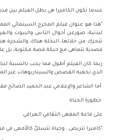
عندما تكون الكاميرا هي بطل الفيلم بين مدي
"هذا هو عنوان فيلم المخرج السينمائي المم
لندنية، صورعن أحوال الناس والبيوت والعرب
تتحرك من خلالها، النخلة هناك والشجرة هنا. 
قصدية تتماهى مع حبكة قصة مكتوبة، بل عالم
ربما كان الفيلم أطول مما يجب بالنسبة لنظا
الذي تخفيه القصص والسيناريوهات غير المكت
أما الشاعر والإعلامي عبد الحميد الصائح ف
خطورة الحياة
على قاعة المقهى الثقافي العراقي
"كاميرا تتربص.. وحياة تتسللُ كالأفعى في 