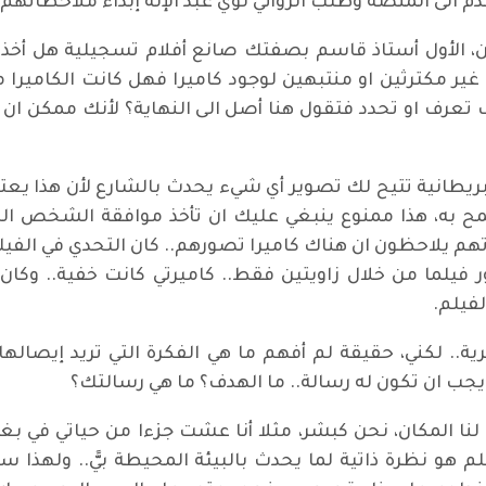
م الى المنصة وطلب الروائي لؤي عبد الإله إبداء ملاحظاتهم 
ن، الأول أستاذ قاسم بصفتك صانع أفلام تسجيلية هل أخذت
ر مكترثين او منتبهين لوجود كاميرا فهل كانت الكاميرا 
عرف او تحدد فتقول هنا أصل الى النهاية؟ لأنك ممكن ان تستم
طانية تتيح لك تصوير أي شيء يحدث بالشارع لأن هذا يعتبر 
مح به، هذا ممنوع ينبغي عليك ان تأخذ موافقة الشخص ال
 يلاحظون ان هناك كاميرا تصورهم.. كان التحدي في الفيل
يلما من خلال زاويتين فقط.. كاميرتي كانت خفية.. وكان
فيلم.
ية.. لكني، حقيقة لم أفهم ما هي الفكرة التي تريد إيصالها
 يجب ان تكون له رسالة.. ما الهدف؟ ما هي رسالتك؟
نا المكان، نحن كبشر، مثلا أنا عشت جزءا من حياتي في بغد
 هو نظرة ذاتية لما يحدث بالبيئة المحيطة بيًّ.. ولهذا سجل