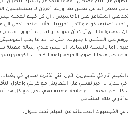
 ينطوي على بناء قصصي.. فهو يعتمد على السرد البصري.. ا
مشاعر، بعض الناس تحس بها وربما آخرون لا يستطيعون ال
عتمد على المشاعر، على الأحاسيس.. ان كل فيلم نعمله لي
ج تحت تصنيف كونه وثائقيا تجريبيا.. فأنت عندما تدخل الى
ن يفهموا ما الذي أردت أن تقوله.. والسينما أذواق.. فليس
رهم على العكس لا يحبونه.. مثل ما أحد ما يحب الموسيقى
يه.. اما بالنسبة للرسالة.. انا ليس عندي رسالة معينة سو
 عناصر منها الضوء، الحركة، زاوية الكاميرا، الكومبوزيشون
 الفيلم أثار فيًّ شعورين الأول انني تذكرت شبابي في بغداد
ي لندن، أنا اجبر نفسي على التعايش مع غربتي واحاول التأق
 كلابهم، بهدف بناء علاقة معينة بهم، لكني مع كل هذا أ
ه أثار بي تلك المشاعر.
في الفيسبوك انطباعاته عن الفيلم تحت عنوان: