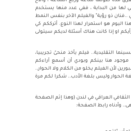
غرق مدة طولها ساعة وربع الساعة ، والأخ
ي لها من البداية ، ففي عدد منها يستخدم
 ..فنان ذو رؤية" والفيلم الآخر بنفس النمط
ذا اليوم هو استمرار لهذا النوع. أترككم كي
يكم او إذا كانت هناك أسئلة لديكم سيتولى
ما التقليدية.. فيلم يأخذ منحىً تجريبيا،
 موجود هنا بينكم وبودي أن أسمع آراءكم
رين لأن الفيلم يخلو من الكلام ولا الحوار..
 الحوار وليس بلغة الأدب.. شكرا لكم مرة
لثقافي العراقي في لندن (وهذا إثم الصفحة
.. وأدناه رابط الصفحة: