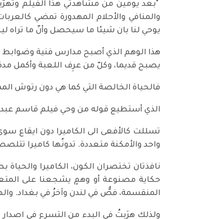
"بعد يومين من مشاهدتي هذا الفيلم وتهرّبي 
والمنافي والأحلام المهدورة تمضي كالعربات
يوحي لنا بان شيئا ما سيحصل وأنّ ما تراه ل
هذا الوهم الذي أصبح مدارس فنية وضوابط و
يصبح قديما، وكلّ من عرِف اللعبة وأكمل مدة 
فالحياة الخالصة التي كما هي دون رتوش المم
الذي أستطيع قوله من وحي فيلم قاسم عبد (
تسللت كالأفعى الى الكاميرا دون ايقاع سوى 
واحد والأمكنة متعددة. تدونُها كاميرا تتلصص
نافذتان تختصران الكون، الكاميرا والحياة بط
حكاية مصنوعة أو وهمٍ يشجعنا على المتعة،
المنقسمة، فصٌّ في لندن وآخرُ في بغداد. وال
ولذلك هرَبتُ في البدء من التسرع في اصدار 