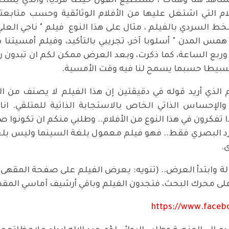
شاهد هنا وهناك ، نستطيع القول خيطا فرديا، والذي يست
م التي اشتغل عليها من الأفلام الوثائقية وحسب متابعت
خط السردي بالفيلم ، مثال على هذا النوع فيلم " ناجي العلي
همس المدن " أسلوبا آخر، تجريبي بالتأكيد، وفيلم أمسيتنا ه
ربع الساعة، كما ذكرت، وبعد العرض ممكن لكم ان تبدون رأ
 بسيطا حسبما يسمح لنا فيه وقت الأمسية.
لذي أريد قوله في دقيقتين إن هذا الفيلم لا يصنف من السين
لإحساس الذاتي الخاص بالاستجابة الذاتية للمتلقي. انا
تفكرون في هذا النوع من الأفلام.. وطلبي منكم ان تكونوا صبو
 البصري فقط.. فهو فيلم معمول بلغة السينما وليس بلغة
.
 وابتدأ العرض.. (تنويه: يعرض الفيلم على صفحة المقهى ا
لى محرك البحث، فتجدون الفيلم وباقي أرشيف آماسي المقهى
https://www.faceb