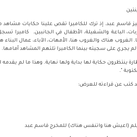
نتين
يز قاسم عبد. إذ ترك للكاميرا تقص علينا حكايات مشاهد من 
ات، الباعة والشغيلة، الأطفال في الجانبين. كاميرا تسجل ح
الغروب هناك والغروب هنا، الأمهات، الآباء، عمال البناء هن
 يجري على سجيته بينما الكاميرا تلتهم المشاهد أمامها.
رة ينتظرون حكاية لها بداية ولها نهاية. وهذا ما لم يقدمه 
وبة ".
قد كتب عن قراءته للعرض:
فيلم (اعيش هنا واتنفس هناك) للمخرج قاسم عبد