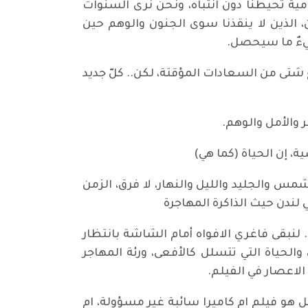
مية تحيطنا دون انتباه، ونحنُ نرى السنوات
، الذين لا ينقذنا سوى الجنون والوهم حين
شيءٌ ما سيحصل.
تى من السعادات المؤقتة، لكن.. كلّ جديد
 والأمل والوهم.
 إن الحياة (كما هي)
مس والجليد والليل والنهار، لا فرق، الزمن
 لندن حيث الذاكرة المهاجرة
. لنبقى فاغري الافواه أمام الشاشة بانتظار
لحياة التي تتسلل كالأفعى، ورئة المهاجر
الاعصار في الفيلم.
ل هو فيلم ام كاميرا سائبة غير مسؤولة، ام