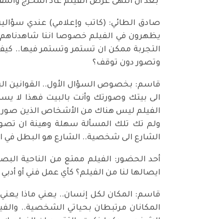
بعد أن انتهى عرض الفيلم عاد المخرج والمقد
صادق الطائي: (كاتب وإعلامي) عندي سؤالي
يظهرون في الفيلم خصوصا اننا شاهدناهم غي
التجربة ممكن ان تستمر وتستمر فيها.. كيف ت
وتصور دون توقف؟
قاسم: بخصوص السؤال الأول.. القوانين البري
الى بيتك وصورتك وأنت بالبيت فهذا لا يس
الفيلم ليس هناك من الأشخاص الذين صورتهم
ولم تك تلك المسألة سهلة وهينة ان تصور ف
الشارع الى شخصية.. الشارع هو البطل في ال
أحد الحضور: الفيلم ممتع من الناحية البصر
ايصالها لنا من الفيلم؟ كأي عمل فني أو أدبي
قاسم: المكان لكل إنسان.. يعني ماذا يعني ل
المكانان مرتبطان بحياتي الشخصية.. والفيلم