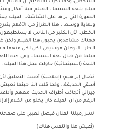
الشخصي، وكما ذكرت بالتقديم ان الفيلم لا
فيلم بلغة السينما.. الفيلم فيه أفكار و
الصورة التي يراها على الشاشة.. الفيلم ي
ونهاية ووسط.. هذا الطراز من الأفلام يندر
الخطر.. لأن الكثير من الناس لا يستطيعون ا
فهناك مشاهدون يحبون هذا الفيلم ولكن غي
الجاز.. النوعان موسيقى لكن لكل منهما محب
فيلما من خلال لغة السينما.. وفي هذه اللغة
اللغة (السينمائية) حاولت عمل هذا الفيلم.
نضال إبراهيم: (إعلامية) أحببت التعليق لأن
أسقي الحديقة.. وكما قلت اننا حينما نعيش ف
جيراني أتجاذب أطراف الحديث معهم وأداعب
الرغم من ان الفيلم كان يخلو من الكلام إلا إن
نشر زميلنا الفنان فيصل لعيبي على صفحته 
(أعيش هنا واتنفس هناك)