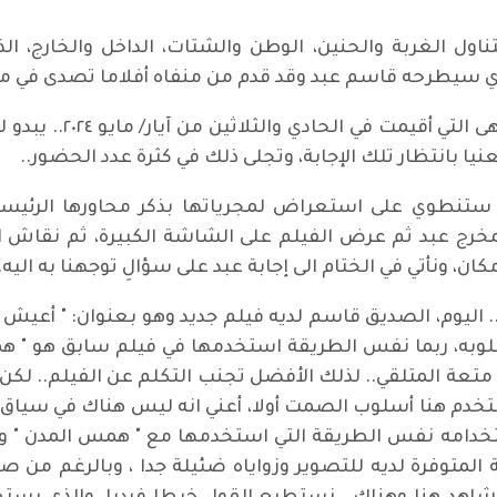
تناول الغربة والحنين، الوطن والشتات، الداخل والخارج، ال
 الذي سيطرحه قاسم عبد وقد قدم من منفاه أفلاما تصدى في
لنرى ما أجابت على هذا
يا بانتظار تلك الإجابة، وتجلى ذلك في كثرة عدد الحضور..
تنطوي على استعراض لمجرياتها بذكر محاورها الرئيسية ال
المخرج عبد ثم عرض الفيلم على الشاشة الكبيرة، ثم نقاش
، ونأتي في الختام الى إجابة عبد على سؤالِ توجهنا به اليه.
. اليوم، الصديق قاسم لديه فيلم جديد وهو بعنوان: " أعيش
لوبه، ربما نفس الطريقة استخدمها في فيلم سابق هو " ه
د متعة المتلقي.. لذلك الأفضل تجنب التكلم عن الفيلم.. لك
استخدم هنا أسلوب الصمت أولا، أعني انه ليس هناك في سياق أ
ستخدامه نفس الطريقة التي استخدمها مع " همس المدن " وهي
لمتوفرة لديه للتصوير وزواياه ضئيلة جدا ، وبالرغم من صغ