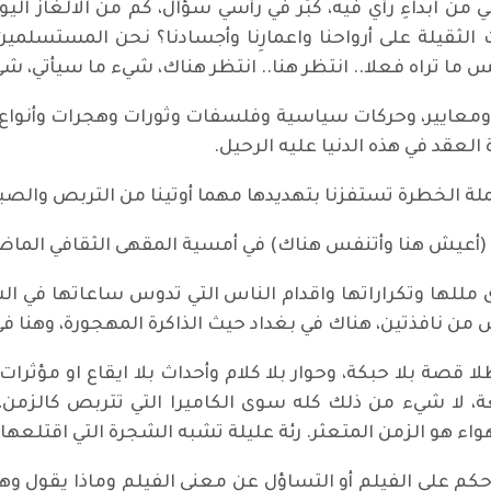
من ابداءِ رأي فيه، كبَر في رأسي سؤال، كم من الالغاز اليو
 الثقيلة على أرواحنا واعمارِنا وأجسادنا؟ نحن المستسلمين
يس ما تراه فعلا.. انتظر هنا.. انتظر هناك، شيء ما سيأتي، 
معايير، وحركات سياسية وفلسفات وثورات وهجرات وأنواع ش
العقد في هذه الدنيا عليه الرحيل.
لة الخطرة تستفزنا بتهديدها مهما أوتينا من التربص والصبر
أعيش هنا وأتنفس هناك) في أمسية المقهى الثقافي الماضية،
مللها وتكراراتها واقدام الناس التي تدوس ساعاتها في الش
 من نافذتين، هناك في بغداد حيث الذاكرة المهجورة، وهنا في
لا قصة بلا حبكة، وحوار بلا كلام وأحداث بلا ايقاع او مؤثرات
 لا شيء من ذلك كله سوى الكاميرا التي تتربص كالزمن، وا
هواء هو الزمن المتعثر. رئة عليلة تشبه الشجرة التي اقتلعها 
حكم على الفيلم أو التساؤل عن معنى الفيلم وماذا يقول وه