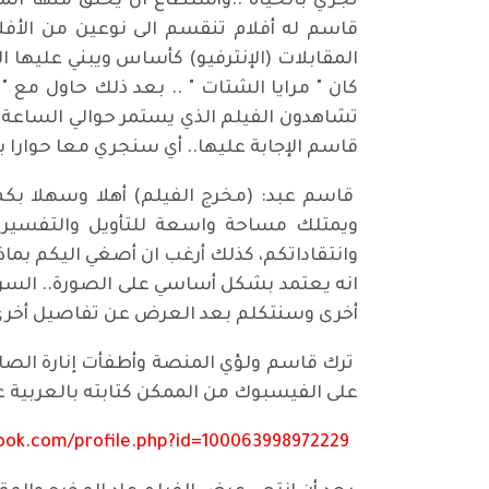
تجري بالحياة ..وأستطاع ان يخلق منها الم
قاسم له أفلام تنقسم الى نوعين من الأفلا
المقابلات (الإنترفيو) كأساس ويبني عليها ال
كان " مرايا الشتات " .. بعد ذلك حاول مع " 
تشاهدون الفيلم الذي يستمر حوالي الساعة و
قاسم الإجابة عليها.. أي سنجري معا حوارا
قاسم عبد: (مخرج الفيلم) أهلا وسهلا بكم ا
ويمتلك مساحة واسعة للتأويل والتفسير وا
وانتقاداتكم، كذلك أرغب ان أصغي اليكم بماذا 
انه يعتمد بشكل أساسي على الصورة.. السرد
أخرى وسنتكلم بعد العرض عن تفاصيل أخرى
ترك قاسم ولؤي المنصة وأطفأت إنارة الصالة
على الفيسبوك من الممكن كتابته بالعربية ع
ook.com/profile.php?id=100063998972229