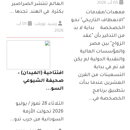
05 آب 2026
العالم تنتشر الصراصير
بكثرة. في الهند. تجدها ...
ممهدات/مقدمات
"الانعطاف التاريخي" نحو
رشيد غويلب
01 آب
الخصخصة بداية لا بد
2026
من التذكير بأن "عقد
الزواج" بين مصر
والمؤسسات المالية
والنقدية الدولية لم يكن
قد تم في بداية
افتتاحية (الميدان) –
التسعينات من القرن
صحيفة الشيوعي
العشرين عندما بدأت
السو...
بتطبيق برنامج
الخصخصة في...
الثلاثاء 28 تموز / يوليو
2026 تحولت الأزمة
السودانية من حرب تدو...