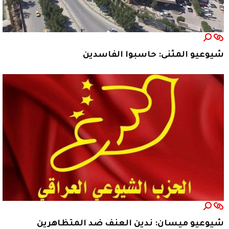
شيوعيو المثنى: حاسبوا الفاسدين
شيوعيو ميسان: ندين العنف ضد المتظاهرين