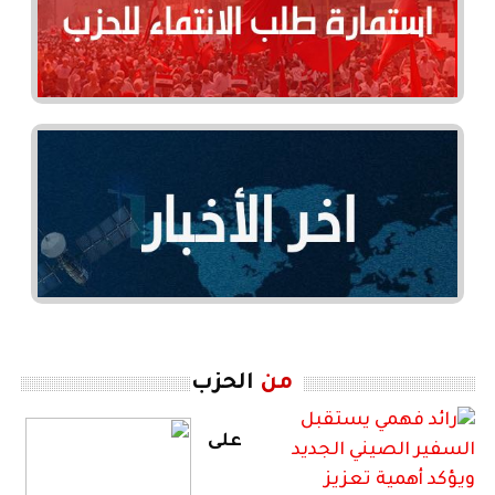
من
الحزب
على