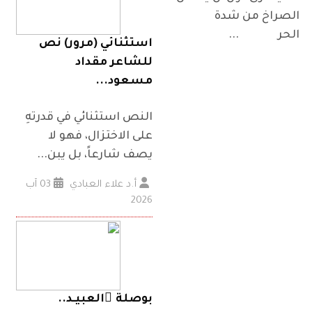
الصراخ من شدة
الحر ...
استثنائي (مرور) نص
للشاعر مقداد
مسعود...
النص استثنائي في قدرتهِ
على الاختزال، فهو لا
يصف شارعاً، بل يبن...
أ.د علاء العبادي
03 آب
2026
بوصلة ُالعبيـد..