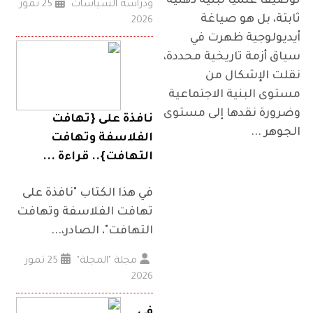
توصيفًا علميًا لبنية ذهنية
ودراسة السياسات
25 تموز
ثابتة، بل هو صياغة
2026
أيديولوجية ظهرت في
سياق أزمة تاريخية محددة،
نقلت الإشكال من
مستوى البنية الاجتماعية
وضرورة نقدها إلى مستوى
نافذة على {تهافت
الجوهر ...
الفلاسفة وتهافت
التهافت}.. قراءة ...
في هذا الكتاب "نافذة على
تهافت الفلاسفة وتهافت
التهافت"، الصادر،...
مجلة "المجلة"
25 تموز
2026
في