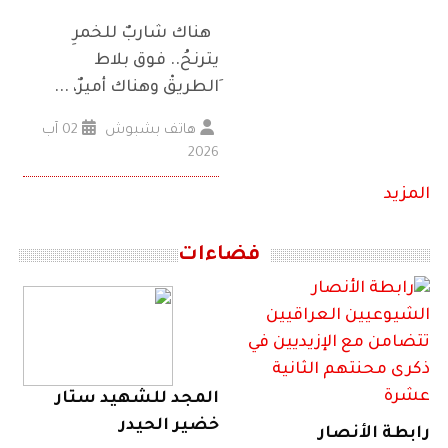
هناك شاربٌ للخمرِ
يترنحُ.. فوق بلاط
ِالطريقْ وهناك أميرٌ، ...
هاتف بشبوش
02 آب
2026
المزيد
فضاءات
المجد للشهيد ستار
خضير الحيدر
رابطة الأنصار