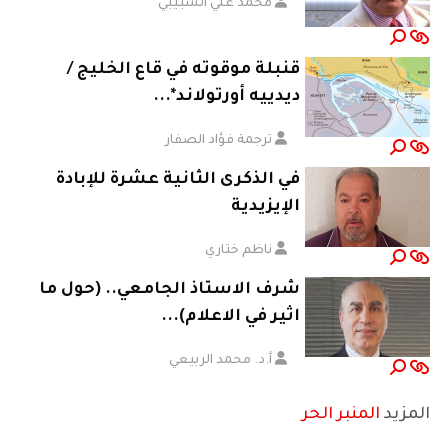
محمد علي الشبيبي
قنبلة موقوته في قاع الخليج /
ديدييه أورتولاند*...
ترجمة فؤاد الصفار
في الذكرى الثانية عشرة للإبادة
الإيزيدية
ناظم ختاري
شرف الاستاذ الجامعي.. (حول ما
اثير في الاعلام)...
أ.د. محمد الربيعي
المزيد
المنبر الحر