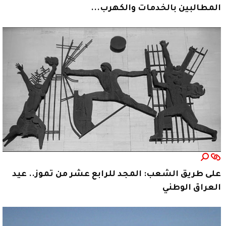
المطالبين بالخدمات والكهرب...
على طريق الشعب: المجد للرابع عشر من تموز.. عيد
العراق الوطني