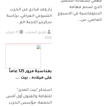
فهمي بسعادة السفير،
الذي تسنم مهامه
زار وفد قيادي من الحزب
الدبلوماسية في الاسبوع
الشيوعي العراقي، برئاسة
الماضي، س...
سكرتير اللجنة الم...
طريق الشعب
11 حزيران
2026
بمناسبة مرور 125 عاماً
على ميلاده.. بيت ...
استذكر "بيت المدى"
للثقافة والفنون أول أمس
الجمعة، مؤسس الحزب