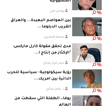
المسؤولية
يونس متي
بين العواصم البعيدة... والعراق
القريب الدبلوما...
عصام الياسري
مدى تحقق مقولة كارل ماركس:
"الإكثار من إنتاج ا...
حيدر كرار عدنان
رؤية سيكولوجية- سياسية للحرب
الدائرة بين امريك...
د. عامر صالح
يوفا… الطفلة التي سقطت من
العالم