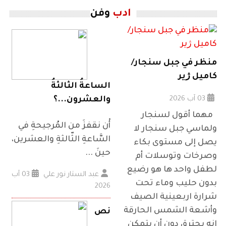
ادب
وفن
منظر في جبل سنجار/
كاميل ژير
الساعةُ الثالثةُ
03 آب 2026
والعشرون...؟
مهما أقول لسنجار
أْن نقفزَ من المُرجيحةِ في
ولماسي جبل سنجار لا
السَّاعةِ الثّالثةِ والعشرين،
يصل إلى مستوى بكاء
حينَ ...
وصرخات وتوسلات أم
لطفل واحد ها هو رضيع
عبد الستار نور علي
03 آب
بدون حليب وماء تحت
2026
شرارة اربعينية الصيف
وأشعة الشمس الحارقة
نص
انه يحترق دون أن يتمكن