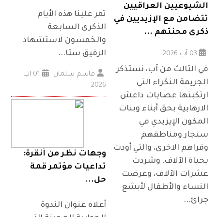
الشيوعيين العراقيين
تمر علينا هذه الأيام
تتضامن مع الإزيديين في
الذكرى السابعة
ذكرى محنتهم ...
والخمسون لاستشهاد
الرفيق ستا...
03 آب 2026
في الثالث من آب، نستذكر
قاسم سلمان
01 آب
الجريمة النكراء التي
2026
ارتكبتها عصابات داعش
الارهابية بحق أبناء وبنات
المكون الإيزيدي في
سنجار ومناطقهم
وقراهم الاخرى، والتي أودت
وجهات نظر من أنقرة:
بحياة الآلاف، وشردت
تداعيات مؤتمر قمة
عشرات الآلاف، وعرضت
حل...
النساء والأطفال لأبشع
جرائ...
أعلاه عنوان الندوة