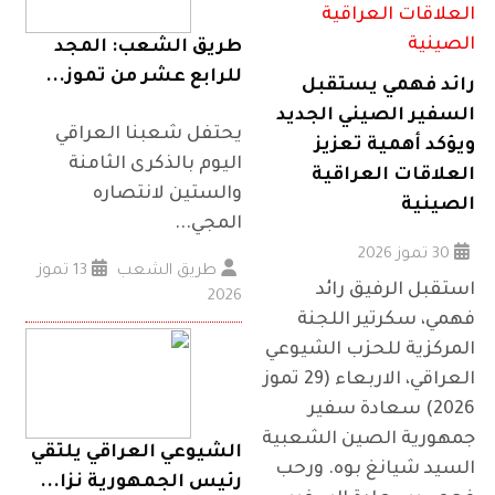
طريق الشعب: المجد
للرابع عشر من تموز...
رائد فهمي يستقبل
السفير الصيني الجديد
يحتفل شعبنا العراقي
ويؤكد أهمية تعزيز
اليوم بالذكرى الثامنة
العلاقات العراقية
والستين لانتصاره
الصينية
المجي...
30 تموز 2026
طريق الشعب
13 تموز
استقبل الرفيق رائد
2026
فهمي، سكرتير اللجنة
المركزية للحزب الشيوعي
العراقي، الاربعاء (29 تموز
2026) سعادة سفير
جمهورية الصين الشعبية
الشيوعي العراقي يلتقي
السيد شيانغ بوه. ورحب
رئيس الجمهورية نزا...